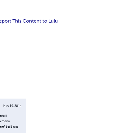
eport This Content to Lulu
Nov 19, 2014
nte il
da meno
ere" è già una