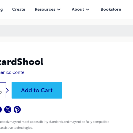
ng
Create
Resources
About
Bookstore
zardShool
enico Conte
k
Add to Cart
0
 ebook may not meet accessibility standards and may not be fully compatible
 assistive technologies.