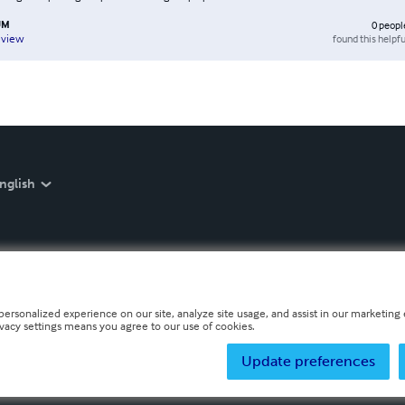
UM
0
peopl
found this helpfu
eview
nglish
personalized experience on our site, analyze site usage, and assist in our marketing e
ivacy settings means you agree to our use of cookies.
Update preferences