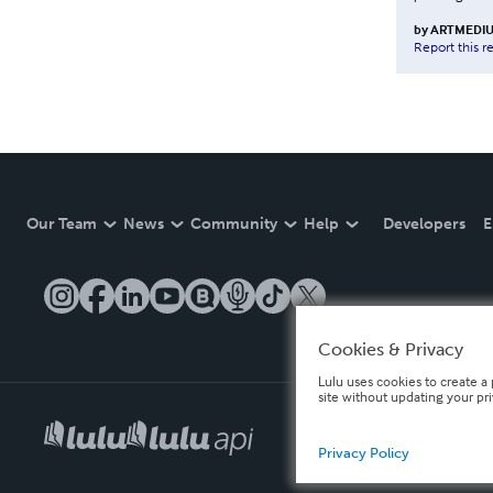
by
ARTMEDI
Report this r
Our Team
News
Community
Help
Developers
E
Cookies & Privacy
Lulu uses cookies to create a 
site without updating your pr
Privacy Policy