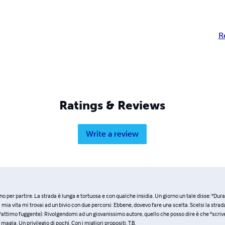
R
Ratings & Reviews
Write a review
no per partire. La strada è lunga e tortuosa e con qualche insidia. Un giorno un tale disse: "Dura
ia vita mi trovai ad un bivio con due percorsi. Ebbene, dovevo fare una scelta. Scelsi la stra
. L'attimo fuggente). Rivolgendomi ad un giovanissimo autore, quello che posso dire è che "scriv
agia. Un privilegio di pochi. Con i migliori propositi. T.B.