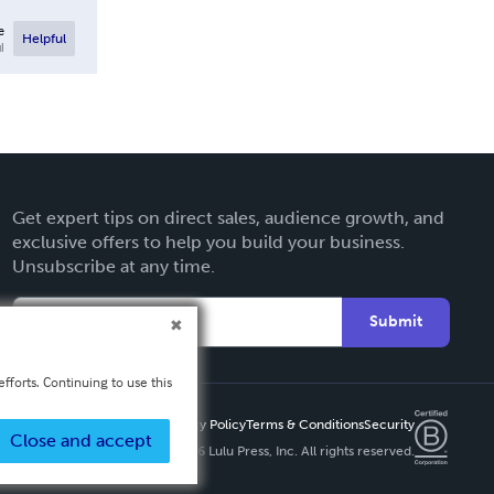
e
Helpful
l
Get expert tips on direct sales, audience growth, and
exclusive offers to help you build your business.
Unsubscribe at any time.
Submit
fforts. Continuing to use this
Privacy Policy
Terms & Conditions
Security
Close and accept
Copyright ©
2026 Lulu Press, Inc. All rights reserved.