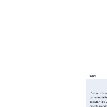
1
Review
L'intento è buo
cammino della m
battuta. " (cit
piccola grande m