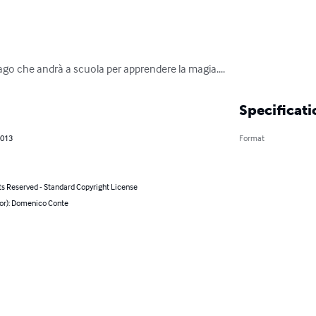
go che andrà a scuola per apprendere la magia....
Specificati
2013
Format
ts Reserved - Standard Copyright License
hor): Domenico Conte