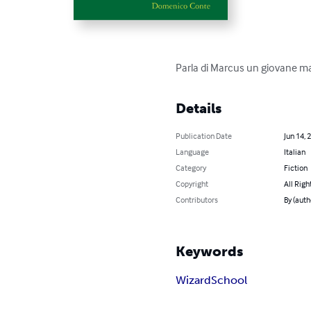
Parla di Marcus un giovane ma
Details
Publication Date
Jun 14, 
Language
Italian
Category
Fiction
Copyright
All Righ
Contributors
By (aut
Keywords
Wizard
School