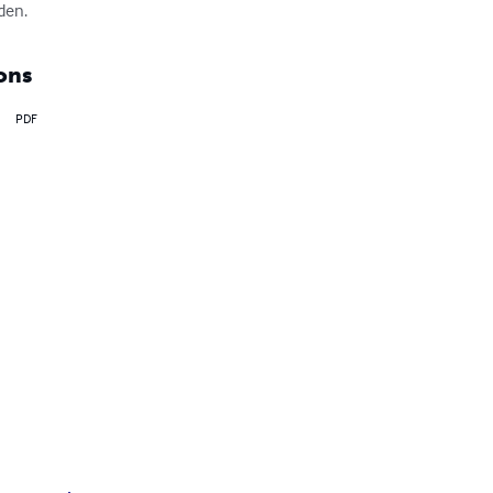
den.
ons
PDF