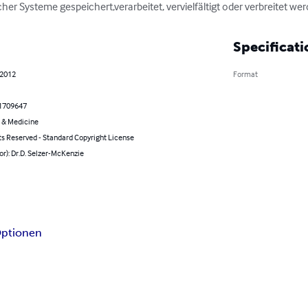
r Systeme gespeichert,verarbeitet, vervielfältigt oder verbreitet wer
Specificati
 2012
Format
1709647
 & Medicine
ts Reserved - Standard Copyright License
or): Dr.D. Selzer-McKenzie
ptionen