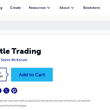
ng
Create
Resources
About
Bookstore
tle Trading
. Selzer-McKenzie
k
Add to Cart
.88
 ebook may not meet accessibility standards and may not be fully compatible
 assistive technologies.