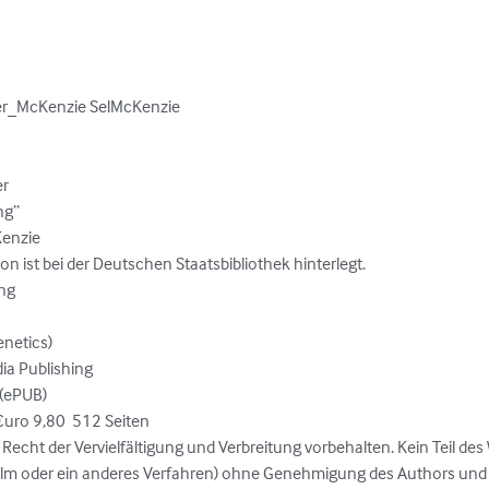
zer_McKenzie SelMcKenzie

r

g“

enzie

ion ist bei der Deutschen Staatsbibliothek hinterlegt. 

ng

netics)

a Publishing

(ePUB)

ro 9,80  512 Seiten

Recht der Vervielfältigung und Verbreitung vorbehalten. Kein Teil des 
ilm oder ein anderes Verfahren) ohne Genehmigung des Authors und V