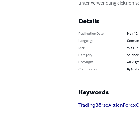
unter Verwendung elektronische
Details
Publication Date
May 17,
Language
German
ISBN
978147
Category
Science
Copyright
All Righ
Contributors
By (auth
Keywords
Trading
Börse
Aktien
Forex
O