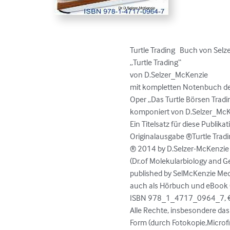
Turtle Trading   Buch von Sel
„Turtle Trading“

von D.Selzer_McKenzie

mit kompletten Notenbuch de
Oper „Das Turtle Börsen Tradin
komponiert von D.Selzer_McK
Ein Titelsatz für diese Publikat
Originalausgabe ®Turtle Tradi
® 2014 by D.Selzer-McKenzie

(Dr.of Molekularbiology and Ge
published by SelMcKenzie Medi
auch als Hörbuch und eBook 
ISBN 978_1_4717_0964_7, €u
Alle Rechte, insbesondere das 
Form (durch Fotokopie,Microf