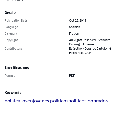
Details
Publication Date
Oct 25, 2011
Language
Spanish
Category
Fiction
Copyright
All Rights Reserved - Standard
Copyright License
Contributors
By (author): Eduardo Bartolomé
Hernández Cruz
Specifications
Format
PDF
Keywords
politica joven
jovenes politicos
politicos honrados