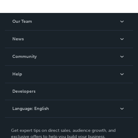
Our Team
About Us
News
Careers
In The News
Community
Events
Blog
Help
Videos
Order Lookup
Developers
Podcast
Knowledge Base
Language:
English
Contact Support
English
Get expert tips on direct sales, audience growth, and
Deutsch
exclusive offers to help you build your business.