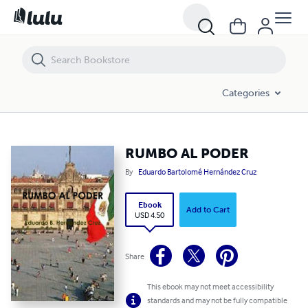
RUMBO AL PODER
Categories
RUMBO AL PODER
By
Eduardo Bartolomé Hernández Cruz
Ebook
Add to Cart
USD 4.50
Share
This ebook may not meet accessibility
standards and may not be fully compatible