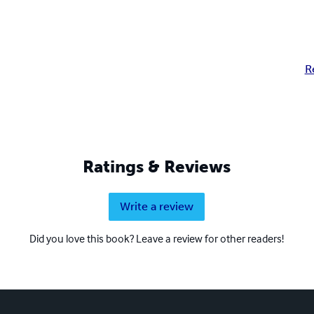
R
Ratings & Reviews
Write a review
Did you love this book? Leave a review for other readers!