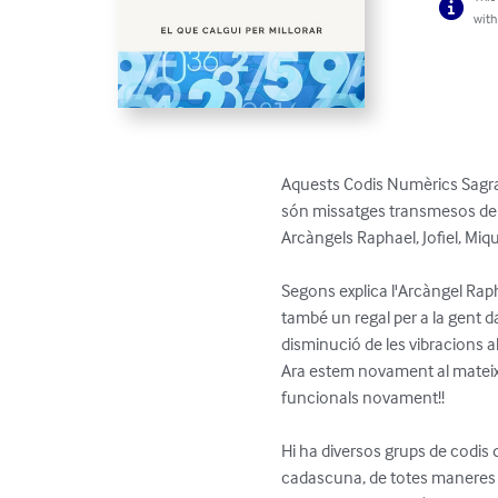
with
Aquests Codis Numèrics Sagrat
són missatges transmesos de d
Arcàngels Raphael, Jofiel, Miquel
Segons explica l'Arcàngel Rapha
també un regal per a la gent d
disminució de les vibracions al
Ara estem novament al mateix 
funcionals novament!!

Hi ha diversos grups de codis 
cadascuna, de totes maneres a