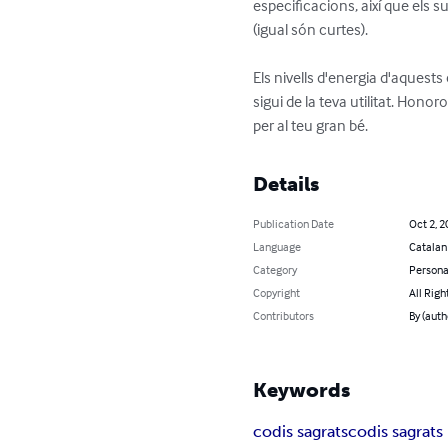
especificacions, així que els su
(igual són curtes).

Els nivells d'energia d'aquest
sigui de la teva utilitat. Honor
per al teu gran bé.
Details
Publication Date
Oct 2, 2
Language
Catalan
Category
Persona
Copyright
All Righ
Contributors
By (auth
Keywords
codis sagrats
codis sagrat