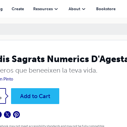
ng
Create
Resources
About
Bookstore
is Sagrats Numerics D'Agest
ros que beneeixen la teva vida.
n Pinto
k
Add to Cart
9
 ebook may not meet accessibility standards and may not be fully compatible