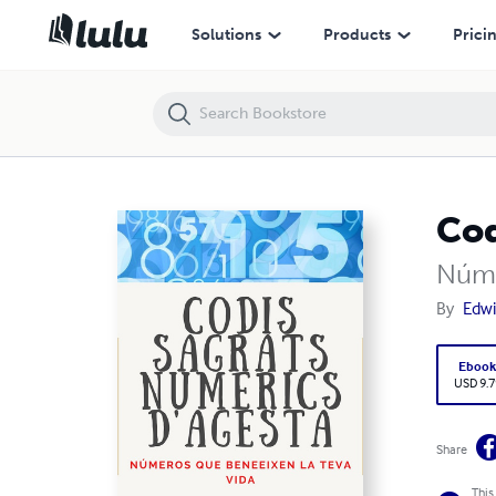
Codis Sagrats Numerics D'Agesta
Solutions
Products
Prici
Cod
Núme
By
Edwi
Eboo
USD 9.7
Share
This