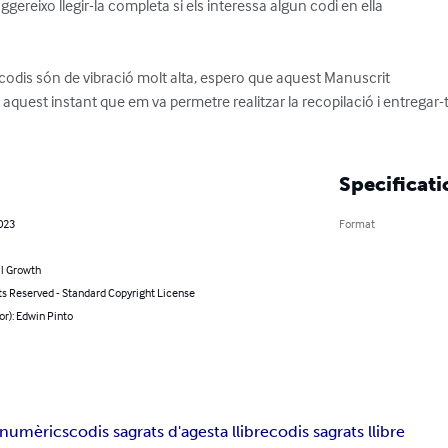
ggereixo llegir-la completa si els interessa algun codi en ella

s codis són de vibració molt alta, espero que aquest Manuscrit

o aquest instant que em va permetre realitzar la recopilació i entregar-t
Specificati
023
Format
l Growth
ts Reserved - Standard Copyright License
or): Edwin Pinto
s numèrics
codis sagrats d'agesta llibre
codis sagrats llibre