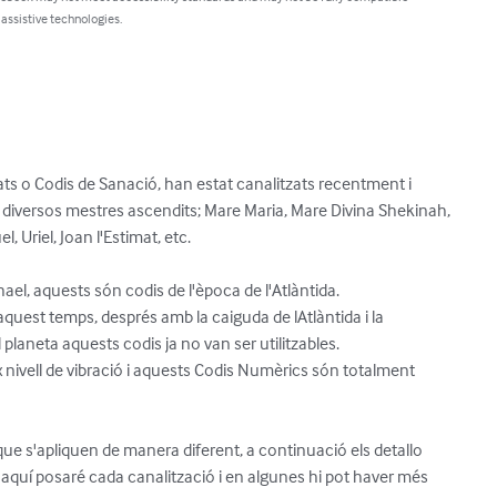
 assistive technologies.
s o Codis de Sanació, han estat canalitzats recentment i

iversos mestres ascendits; Mare Maria, Mare Divina Shekinah,

, Uriel, Joan l'Estimat, etc.

el, aquests són codis de l'època de l'Atlàntida.

aquest temps, després amb la caiguda de lAtlàntida i la

 planeta aquests codis ja no van ser utilitzables.

nivell de vibració i aquests Codis Numèrics són totalment

que s'apliquen de manera diferent, a continuació els detallo

quí posaré cada canalització i en algunes hi pot haver més
