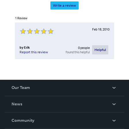
Write a review
1
Review
Feb 18, 2010
by
Erik
0
people
Helpful
found this helpful
Report this review
Our Team
About Us
News
Careers
In The News
Community
Events