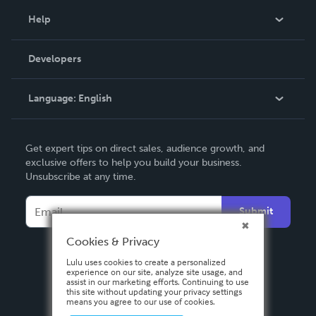
Blog
Help
Videos
Order Lookup
Developers
Podcast
Knowledge Base
Language:
English
Contact Support
English
Get expert tips on direct sales, audience growth, and
Deutsch
exclusive offers to help you build your business.
Unsubscribe at any time.
Français
Italiano
Submit
Español
Cookies & Privacy
Lulu uses cookies to create a personalized
experience on our site, analyze site usage, and
assist in our marketing efforts. Continuing to use
this site without updating your privacy settings
means you agree to our use of cookies.