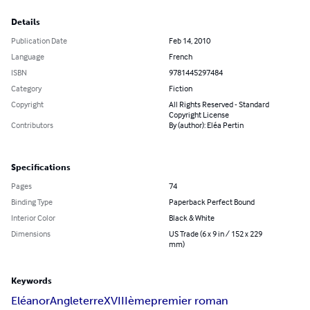
Details
Publication Date
Feb 14, 2010
Language
French
ISBN
9781445297484
Category
Fiction
Copyright
All Rights Reserved - Standard
Copyright License
Contributors
By (author): Eléa Pertin
Specifications
Pages
74
Binding Type
Paperback Perfect Bound
Interior Color
Black & White
Dimensions
US Trade (6 x 9 in / 152 x 229
mm)
Keywords
Eléanor
Angleterre
XVIIIème
premier roman