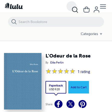
L'Odeur de la Rose
Categories
L'Odeur de la Rose
By
Eléa Pertin
1
rating
Paperback
Add to Cart
USD 9.20
Share