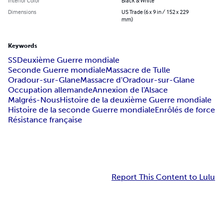
Interior Color
Black & White
Dimensions
US Trade (6 x 9 in / 152 x 229
mm)
Keywords
SS
Deuxième Guerre mondiale
Seconde Guerre mondiale
Massacre de Tulle
Oradour-sur-Glane
Massacre d'Oradour-sur-Glane
Occupation allemande
Annexion de l'Alsace
Malgrés-Nous
Histoire de la deuxième Guerre mondiale
Histoire de la seconde Guerre mondiale
Enrôlés de force
Résistance française
Report This Content to Lulu