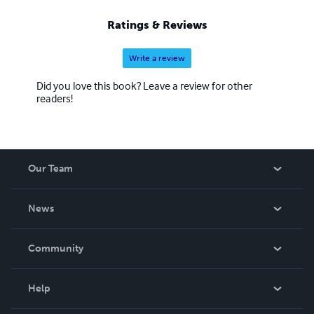
Ratings & Reviews
Write a review
Did you love this book? Leave a review for other
readers!
Our Team
About Us
News
Careers
In The News
Community
Events
Blog
Help
Videos