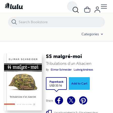
SS malgré-moi
Categories
SS malgré-moi
Tribulations d’un Alsacien
By
Elimar Schneider
Ludwig Andreas
Paperback
Add to Cart
USD 33.16
Share
Usually printed in 3 - 5 business days