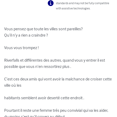
standards and may not be fully compatible
with assistive technologies.
Vous pensez que toute les villes sont pareilles?

Qu’il n’y a rien a craindre ?

Vous vous trompez !

Riverfalls et différentes des autres, quand vous y entrer il est 
possible que vous n’en ressortirez plus .

C’est ces deux amis qui vont avoir la malchance de croiser cette 
ville où les 

habitants semblent avoir deserté cette endroit .

Pourtant il reste une femme trés peu convivial qui va les aider, 
du moins c’est qu’il croyez au début.
