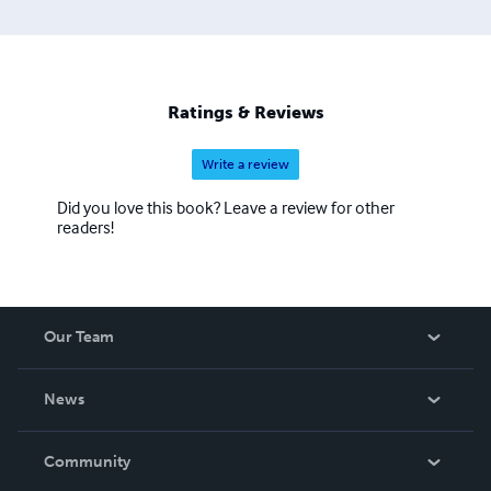
psuedonimo), I dannati di Samaná (sotto pseudonimo. I
suoi saggi: Lavorare meno per vivere meglio, Scrivere,
raccontare, informare - Il Giornalismo - Potere Straniero,
Esiste l'Aldilà?, Leggere l' antidoto all'ignoranza, Patria:
mito, inganno o necessità?, Noi, italiani all'estero, L'Altra
Ratings & Reviews
Italia.
Write a review
Did you love this book? Leave a review for other
readers!
Our Team
About Us
News
Careers
In The News
Community
Events