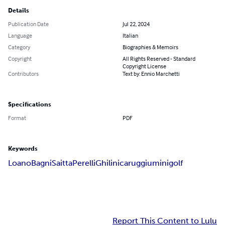
Details
Publication Date
Jul 22, 2024
Language
Italian
Category
Biographies & Memoirs
Copyright
All Rights Reserved - Standard
Copyright License
Contributors
Text by: Ennio Marchetti
Specifications
Format
PDF
Keywords
Loano
Bagni
Saitta
Perelli
Ghilini
caruggiu
minigolf
Report This Content to Lulu