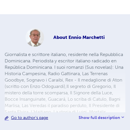
About
Ennio Marchetti
Giornalista e scrittore italiano, residente nella Repubblica
Dominicana. Periodista y escritor italiano radicado en
República Dominicana. I suoi romanzi (Sus novelas): Una
Historia Campesina, Radio Gattinara, Las Terrenas
Goodbye, Sognavo i Caraibi, Rex - Il medaglione di Aton
(scritto con Enzo Odoguardi),Il segreto di Gregorio, Il
mistero della torre scomparsa, Il Signore della Luce,
Bocce Insanguinate, Guacará, Lo scriba di Catulo, Bagni
Marlisa, Las Veredas il paradiso perduto, Il Presidente di
Santa Elvira, L'Haitiano, La storia di Luigi, Mortalis,
Show full description
Go to author's page
Novitalia, I miei angeli con la coda, I ribelli di Las Gaviotas,
Cuando la música se apaga, Ad Inferos (sotto