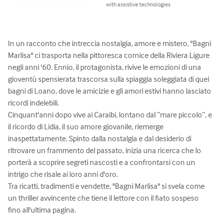
with assistive technologies.
In un racconto che intreccia nostalgia, amore e mistero, "Bagni 
Marlisa" ci trasporta nella pittoresca cornice della Riviera Ligure 
negli anni '60. Ennio, il protagonista, rivive le emozioni di una 
gioventù spensierata trascorsa sulla spiaggia soleggiata di quei 
bagni di Loano, dove le amicizie e gli amori estivi hanno lasciato 
ricordi indelebili.

Cinquant'anni dopo vive ai Caraibi, lontano dal “mare piccolo”, e 
il ricordo di Lidia, il suo amore giovanile, riemerge 
inaspettatamente. Spinto dalla nostalgia e dal desiderio di 
ritrovare un frammento del passato, inizia una ricerca che lo 
porterà a scoprire segreti nascosti e a confrontarsi con un 
intrigo che risale ai loro anni d'oro. 

Tra ricatti, tradimenti e vendette, "Bagni Marlisa" si svela come 
un thriller avvincente che tiene il lettore con il fiato sospeso 
fino all'ultima pagina.