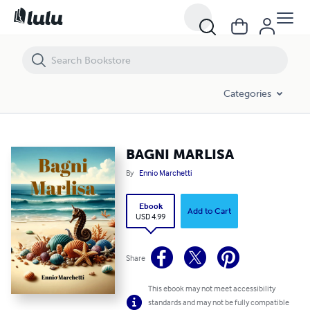
BAGNI MARLISA
Categories
BAGNI MARLISA
By
Ennio Marchetti
Ebook
Add to Cart
USD 4.99
Share
This ebook may not meet accessibility
standards and may not be fully compatible