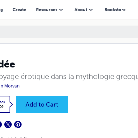
ng
Create
Resources
About
Bookstore
dée
oyage érotique dans la mythologie grecq
an Morvan
ack
Add to Cart
.09