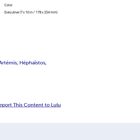
Color
Executive (7 x 10 in / 178 x 254 mm)
Artémis, Héphaïstos,
eport This Content to Lulu