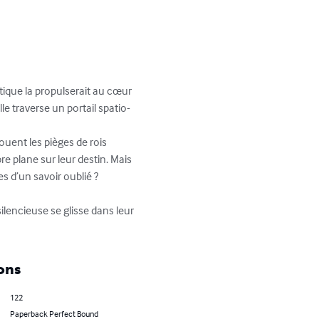
ique la propulserait au cœur 
e traverse un portail spatio-
ouent les pièges de rois 
e plane sur leur destin. Mais 
 d’un savoir oublié ?

lencieuse se glisse dans leur 
ons
122
Paperback Perfect Bound