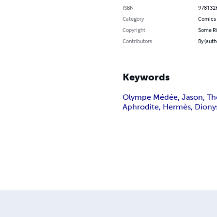
ISBN
978132
Category
Comics 
Copyright
Some Ri
Contributors
By (auth
Keywords
Olympe Médée, Jason, Thés
Aphrodite, Hermès, Diony