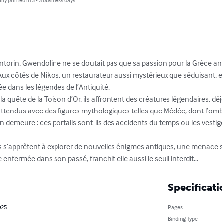
lly printed in 3 - 5 business days
ntorin, Gwendoline ne se doutait pas que sa passion pour la Grèce ant
Aux côtés de Nikos, un restaurateur aussi mystérieux que séduisant, ell
e dans les légendes de l’Antiquité.

 quête de la Toison d’Or, ils affrontent des créatures légendaires, déj
inattendus avec des figures mythologiques telles que Médée, dont l’ombr
demeure : ces portails sont-ils des accidents du temps ou les vestiges
 s’apprêtent à explorer de nouvelles énigmes antiques, une menace si
enfermée dans son passé, franchit elle aussi le seuil interdit…
Specificati
025
Pages
Binding Type