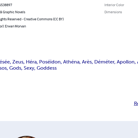
6538897
Interior Color
& Graphic Novels
Dimensions
ghts Reserved - Creative Commons (CC BY)
or): Erwan Morvan
ée, Zeus, Héra, Poséidon, Athéna, Arès, Déméter, Apollon, 
sos, Gods, Sexy, Goddess
R