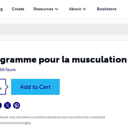
ng
Create
Resources
About
Bookstore
gramme pour la musculation
AN Faure
k
Add to Cart
9
 ebook may not meet accessibility standards and may not be fully compatible
 assistive technologies.