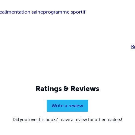
e
alimentation saine
programme sportif
R
Ratings & Reviews
Write a review
Did you love this book? Leave a review for other readers!