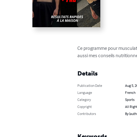
Ce programme pour musculation
aussi mes conseils nutritionne
Details
Publication Date
Aug 5, 
Language
French
Category
Sports
Copyright
All Righ
Contributors
By (aut
Keywords