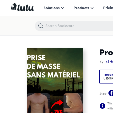
Programme pour la musculation 100% maison
Solutions
Products
Prici
Pro
By
ETH
Eboo
USD 5.9
Share
This
with