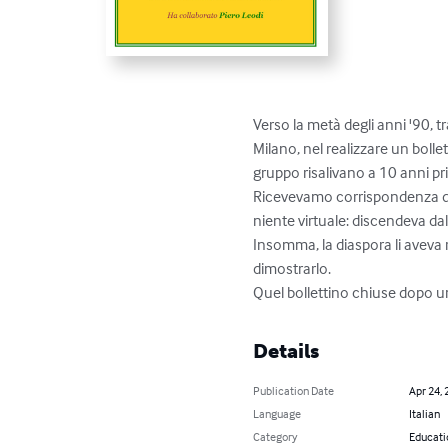
Verso la metà degli anni '90,
Milano, nel realizzare un bolle
gruppo risalivano a 10 anni pr
Ricevevamo corrispondenza da t
niente virtuale: discendeva da
Insomma, la diaspora li aveva r
dimostrarlo.

Quel bollettino chiuse dopo un 
Details
Publication Date
Apr 24, 
Language
Italian
Category
Educati