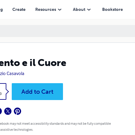
ng
Create
Resources
About
Bookstore
Vento e il Cuore
izio Casavola
k
Add to Cart
3
 ebook may not meet accessibility standards and may not be fully compatible
 assistive technologies.