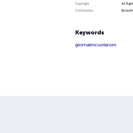
Copyright
All Righ
Contributors
By (auth
Keywords
giornale
scuola
rom