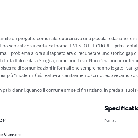
 tramite un progetto comunale, coordinavo una piccola redazione rom d
ttino scolastico su carta, dal nome IL VENTO E IL CUORE. I primi tentativ
ima, il problema allora sul tappeto era di recuperare uno storico gap d
utta Italia e dalla Spagna, come non lo so. Non c'era ancora internet,
l sistema di comunicazioni informali che sempre hanno legato i vari gr
esi più "moderni" (più reattivi al cambiamento) di noi, ed avevamo solo
paio d'anni, quando il comune smise di finanziarlo, in preda ai suoi ric
Specificati
2014
Format
on & Language