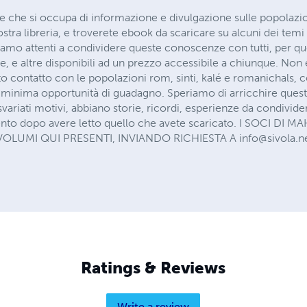
che si occupa di informazione e divulgazione sulle popolazioni
tra libreria, e troverete ebook da scaricare su alcuni dei temi pi
iamo attenti a condividere queste conoscenze con tutti, per qu
, e altre disponibili ad un prezzo accessibile a chiunque. Non
to contatto con le popolazioni rom, sinti, kalé e romanichals,
minima opportunità di guadagno. Speriamo di arricchire quest
svariati motivi, abbiano storie, ricordi, esperienze da condivid
ento dopo avere letto quello che avete scaricato. I SOCI D
 VOLUMI QUI PRESENTI, INVIANDO RICHIESTA A
info@sivola.n
Ratings & Reviews
Write a review