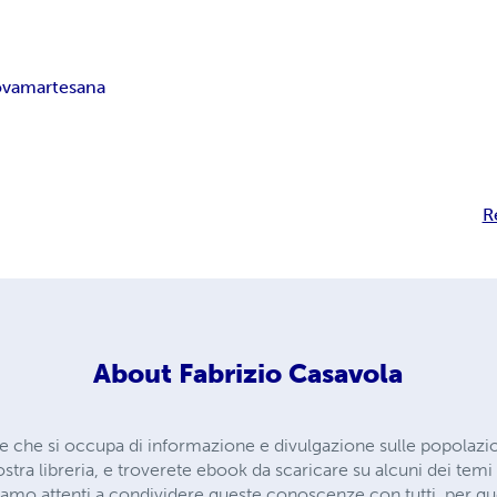
ova
martesana
R
About
Fabrizio Casavola
che si occupa di informazione e divulgazione sulle popolazioni
tra libreria, e troverete ebook da scaricare su alcuni dei temi pi
iamo attenti a condividere queste conoscenze con tutti, per qu