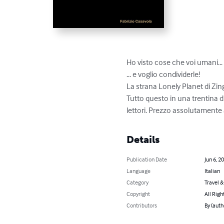
Ho visto cose che voi umani...

... e voglio condividerle!

La strana Lonely Planet di Zing
Tutto questo in una trentina di 
lettori. Prezzo assolutamente 
Details
Publication Date
Jun 6, 2
Language
Italian
Category
Travel 
Copyright
All Righ
Contributors
By (auth