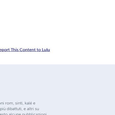
eport This Content to Lulu
 rom, sinti, kalé e
ù dibattuti, e altri su
esto alcune pubblicazioni