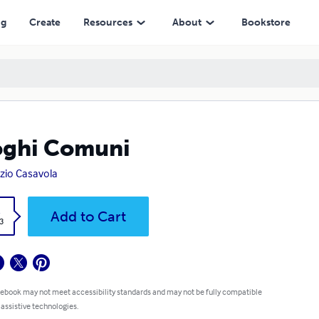
ng
Create
Resources
About
Bookstore
oghi Comuni
izio Casavola
k
Add to Cart
3
 ebook may not meet accessibility standards and may not be fully compatible
 assistive technologies.