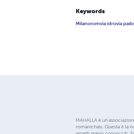
Keywords
Milano
rom
via idro
via pad
MAHALLA è un'associazione 
romanichals. Questa è la nos
aspetti meno conosciuti. S