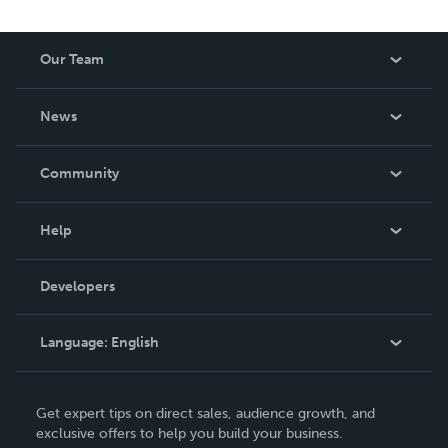
his global perspective and strategic insight. He also
contributes to the development of high-level decision
Our Team
and governance architectures for organisations requiring
discretion, neutrality and continuity.
About Us
News
Careers
In The News
Community
Events
Blog
Help
Videos
Order Lookup
Developers
Podcast
Knowledge Base
Language:
English
Contact Support
English
Get expert tips on direct sales, audience growth, and
Deutsch
exclusive offers to help you build your business.