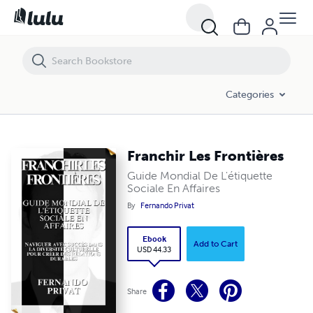
Franchir Les Frontières
Categories
Franchir Les Frontières
Guide Mondial De L'étiquette
Sociale En Affaires
By
Fernando Privat
Ebook
Add to Cart
USD 44.33
Share