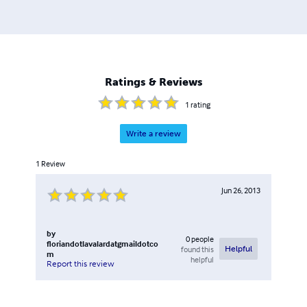
Ratings & Reviews
1
rating
Write a review
1
Review
Jun 26, 2013
by
0
people
floriandotlavalardatgmaildotco
found this
Helpful
m
helpful
Report this review