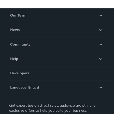
Our Team
About Us
News
Careers
In The News
Community
Events
Blog
Help
Videos
Order Lookup
Developers
Podcast
Knowledge Base
Language:
English
Contact Support
English
Get expert tips on direct sales, audience growth, and
Deutsch
exclusive offers to help you build your business.