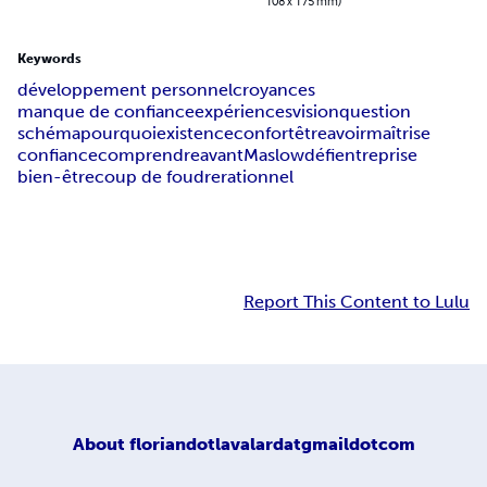
108 x 175 mm)
Keywords
développement personnel
croyances
manque de confiance
expériences
vision
question
schéma
pourquoi
existence
confort
être
avoir
maîtrise
confiance
comprendre
avant
Maslow
défi
entreprise
bien-être
coup de foudre
rationnel
Report This Content to Lulu
About
floriandotlavalardatgmaildotcom