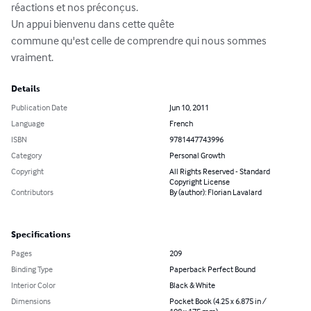
réactions et nos préconçus.

Un appui bienvenu dans cette quête

commune qu'est celle de comprendre qui nous sommes 
vraiment.
Details
Publication Date
Jun 10, 2011
Language
French
ISBN
9781447743996
Category
Personal Growth
Copyright
All Rights Reserved - Standard
Copyright License
Contributors
By (author): Florian Lavalard
Specifications
Pages
209
Binding Type
Paperback Perfect Bound
Interior Color
Black & White
Dimensions
Pocket Book (4.25 x 6.875 in /