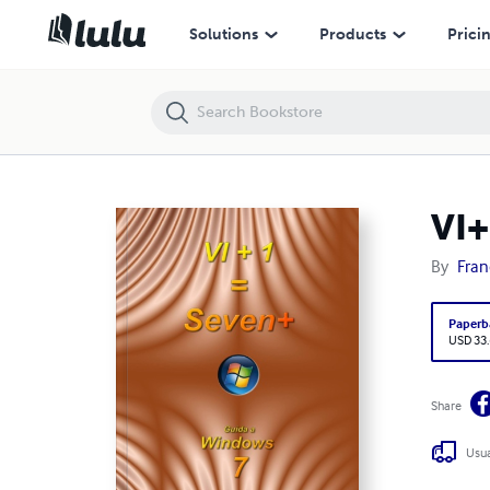
VI+1=Seven+
Solutions
Products
Prici
VI
By
Fran
Paperb
USD 33
Share
Usua