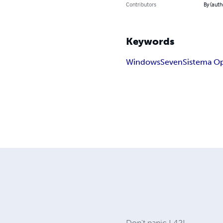
Contributors
By (aut
Keywords
Windows
Seven
Sistema Op
Don't panic ! 42!