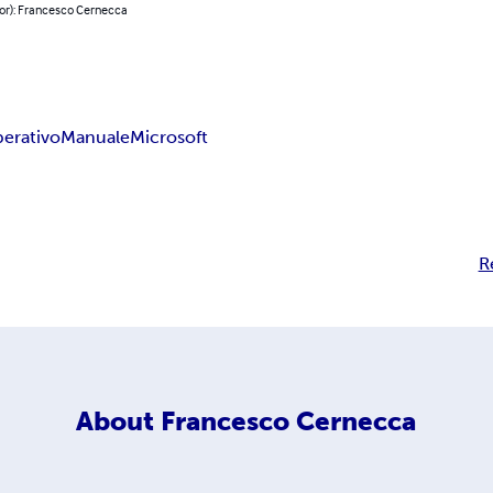
hor): Francesco Cernecca
erativo
Manuale
Microsoft
R
About
Francesco Cernecca