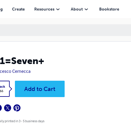
ng
Create
Resources
About
Bookstore
+1=Seven+
cesco Cernecca
ack
Add to Cart
.66
lly printed in 3 - 5 business days