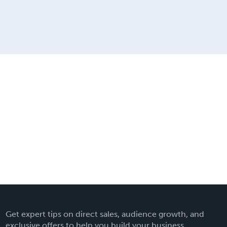
Get expert tips on direct sales, audience growth, and
exclusive offers to help you build your business.