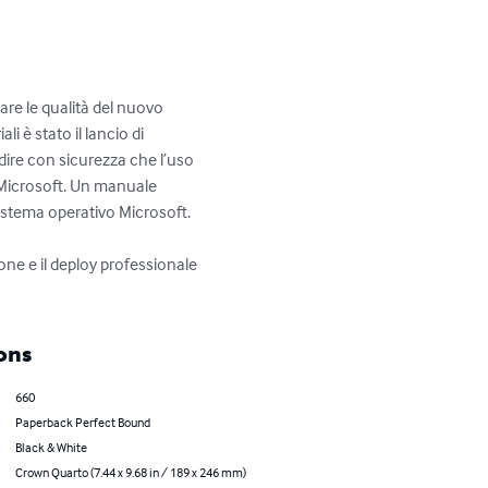
are le qualità del nuovo 
i è stato il lancio di 
dire con sicurezza che l’uso 
 Microsoft. Un manuale 
stema operativo Microsoft. 

ne e il deploy professionale 
ons
660
Paperback Perfect Bound
Black & White
Crown Quarto (7.44 x 9.68 in / 189 x 246 mm)