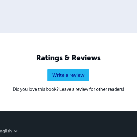
Ratings & Reviews
Write a review
Did you love this book? Leave a review for other readers!
nglish