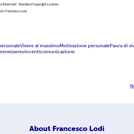
ts Reserved - Standard Copyright License
or): Francesco Lodi
personale
Vivere al massimo
Motivazione personale
Paura di vi
benessere
vincenti
comunicazione
R
About
Francesco Lodi