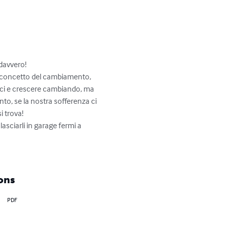
davvero!

l concetto del cambiamento, 
arci e crescere cambiando, ma 
o, se la nostra sofferenza ci 
 trova!

asciarli in garage fermi a 
ons
PDF