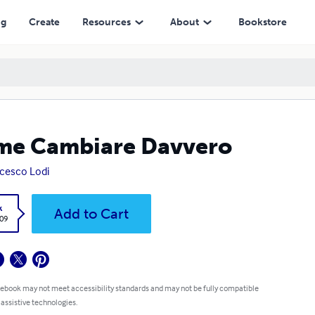
ng
Create
Resources
About
Bookstore
me Cambiare Davvero
cesco Lodi
k
Add to Cart
.09
 ebook may not meet accessibility standards and may not be fully compatible
 assistive technologies.