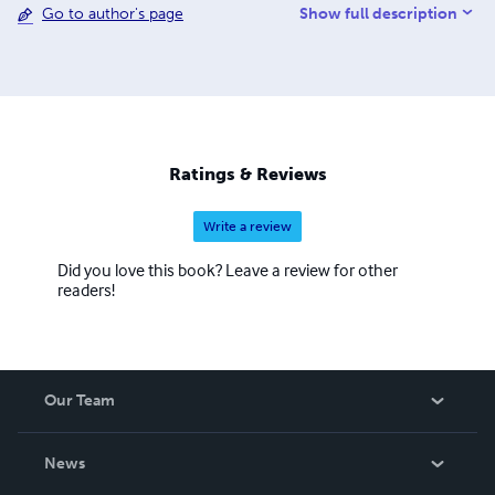
Show full description
Go to author's page
frequentato numerosi seminari, scuole e convegni. Ha
svolto attività didattica in qualità Tutor di Matematica
presso la Facoltà di Ingegneria dell'Università degli Studi
di Salerno, e ricoperto il ruolo di componente di
commissione d'esame presso la medesima Università. È
membro Gruppo Nazionale per l'Analisi Matematica, la
Probabilità e le loro Applicazioni (GNAMPA) dell'Istituto
Ratings & Reviews
Nazionale di Alta Matematica (INDAM).
Write a review
Did you love this book? Leave a review for other
readers!
Our Team
About Us
News
Careers