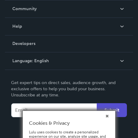
In The News
Community
Events
Blog
Help
Videos
Order Lookup
Developers
Podcast
Knowledge Base
Language:
English
Contact Support
English
Get expert tips on direct sales, audience growth, and
Deutsch
exclusive offers to help you build your business.
Unsubscribe at any time.
Français
Italiano
Submit
Español
Cookies & Privacy
Lulu uses cookies to create a personalized
experience on our site, analyze site usage, and