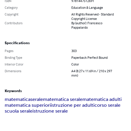
ISBN
9781447512691
Category
Education & Language
Copyright
All Rights Reserved - Standard
Copyright License
Contributors
By (author): Francesco
Pappalardo
Specifications
Pages
303
Binding Type
Paperback Perfect Bound
Interior Color
Color
Dimensions
A4 (8.27 x 11.69 in / 210 x 297
mm)
Keywords
matematica
serale
matematica serale
matematica adulti
matematica superiori
istruzione per adulti
corso serale
scuola serale
istruzione serale