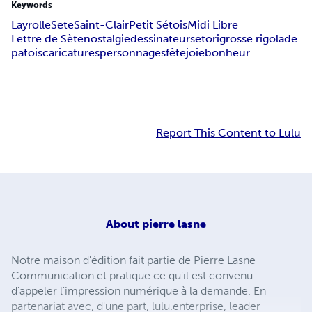
Keywords
Layrolle
Sete
Saint-Clair
Petit Sétois
Midi Libre
Lettre de Sète
nostalgie
dessinateur
setori
grosse rigolade
patois
caricatures
personnages
fête
joie
bonheur
Report This Content to Lulu
About
pierre lasne
Notre maison d'édition fait partie de Pierre Lasne
Communication et pratique ce qu'il est convenu
d'appeler l'impression numérique à la demande. En
partenariat avec, d'une part, lulu.enterprise, leader