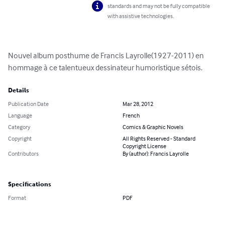
standards and may not be fully compatible
with assistive technologies.
Nouvel album posthume de Francis Layrolle(1927-2011) en 
hommage à ce talentueux dessinateur humoristique sétois.
Details
Publication Date
Mar 28, 2012
Language
French
Category
Comics & Graphic Novels
Copyright
All Rights Reserved - Standard
Copyright License
Contributors
By (author): Francis Layrolle
Specifications
Format
PDF