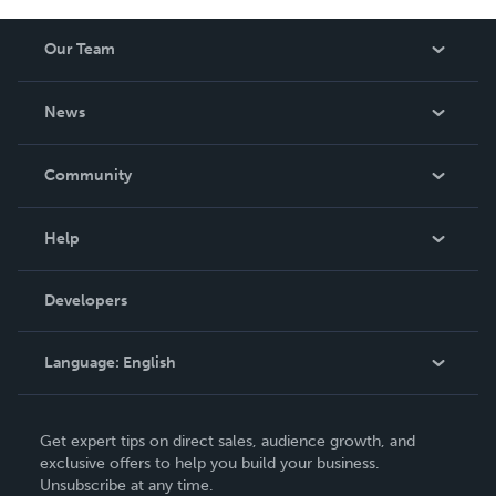
Our Team
About Us
News
Careers
In The News
Community
Events
Blog
Help
Videos
Order Lookup
Developers
Podcast
Knowledge Base
Language:
English
Contact Support
English
Get expert tips on direct sales, audience growth, and
Deutsch
exclusive offers to help you build your business.
Unsubscribe at any time.
Français