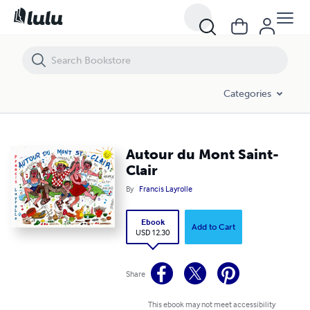
Autour du Mont Saint-Clair
Categories
Autour du Mont Saint-
Clair
By
Francis Layrolle
Ebook
Add to Cart
USD 12.30
Share
This ebook may not meet accessibility