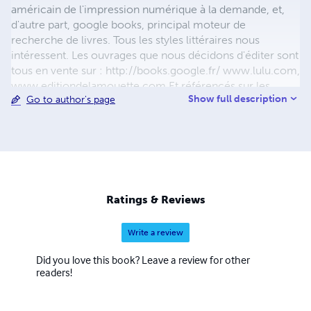
américain de l'impression numérique à la demande, et,
d'autre part, google books, principal moteur de
recherche de livres. Tous les styles littéraires nous
intéressent. Les ouvrages que nous décidons d'éditer sont
tous en vente sur : http://books.google.fr/ www.lulu.com,
www.editiondelamouette.com Et référencés sur les
Show full description
Go to author's page
réseaux DILICOM, Chapitre.com, Place des Libraires,
Cultura, Decitre. En vente également dans toutes les
librairies indépendantes de France, Belgique, USA, Italie,
Portugal et Suisse.
Ratings & Reviews
Write a review
Did you love this book? Leave a review for other
readers!