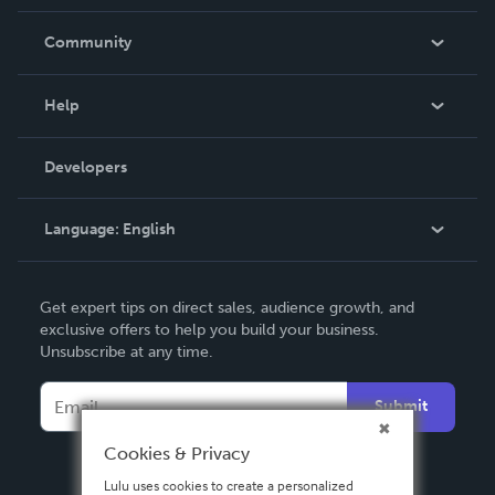
Careers
In The News
Community
Events
Blog
Help
Videos
Order Lookup
Developers
Podcast
Knowledge Base
Language:
English
Contact Support
English
Get expert tips on direct sales, audience growth, and
Deutsch
exclusive offers to help you build your business.
Unsubscribe at any time.
Français
Italiano
Submit
Español
Cookies & Privacy
Lulu uses cookies to create a personalized