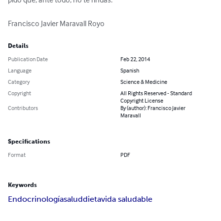
Francisco Javier Maravall Royo
Details
Publication Date
Feb 22, 2014
Language
Spanish
Category
Science & Medicine
Copyright
All Rights Reserved - Standard
Copyright License
Contributors
By (author): Francisco Javier
Maravall
Specifications
Format
PDF
Keywords
Endocrinología
salud
dieta
vida saludable