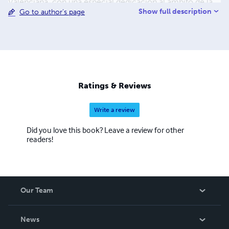
Valenciana, con una especial dedicación al ámbito de la
Show full description
Go to author's page
obesidad.
Ratings & Reviews
Write a review
Did you love this book? Leave a review for other
readers!
Our Team
About Us
News