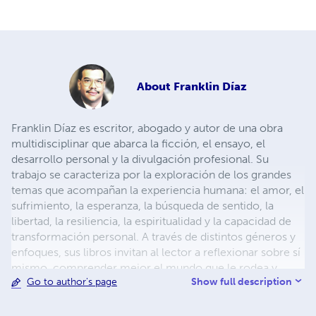
About
Franklin Díaz
Franklin Díaz es escritor, abogado y autor de una obra
multidisciplinar que abarca la ficción, el ensayo, el
desarrollo personal y la divulgación profesional. Su
trabajo se caracteriza por la exploración de los grandes
temas que acompañan la experiencia humana: el amor, el
sufrimiento, la esperanza, la búsqueda de sentido, la
libertad, la resiliencia, la espiritualidad y la capacidad de
transformación personal. A través de distintos géneros y
enfoques, sus libros invitan al lector a reflexionar sobre sí
mismo, comprender mejor el mundo que le rodea y
Show full description
Go to author's page
descubrir nuevas posibilidades de crecimiento. A lo largo
de su trayectoria ha publicado obras de narrativa,
reflexión filosófica, superación personal y formación