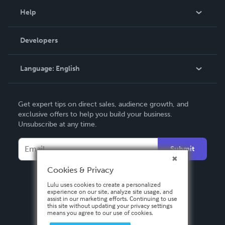
Blog
Help
Videos
Order Lookup
Developers
Podcast
Knowledge Base
Language:
English
Contact Support
English
Get expert tips on direct sales, audience growth, and
Deutsch
exclusive offers to help you build your business.
Unsubscribe at any time.
Français
Italiano
Submit
Español
Cookies & Privacy
Lulu uses cookies to create a personalized
experience on our site, analyze site usage, and
assist in our marketing efforts. Continuing to use
this site without updating your privacy settings
means you agree to our use of cookies.