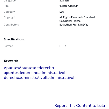
Language
Spanish
ISBN
9781005401641
Category
Law
Copyright
All Rights Reserved - Standard
Copyright License
Contributors
By (author): Franklin Díaz
Specifications
Format
EPUB
Keywords
Apuntes
Apuntesdederecho
apuntesdederechoadministrativoII
derechoadministrativoII
administrativoII
Report This Content to Lulu