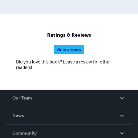
Ratings & Reviews
Write a review
Did you love this book? Leave a review for other
readers!
Our Team
About Us
News
Careers
In The News
Community