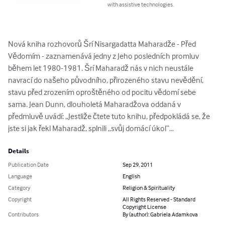
with assistive technologies.
Nová kniha rozhovorů Šrí Nisargadatta Maharadže - Před 
Vědomím - zaznamenává jedny z Jeho posledních promluv 
během let 1980-1981. Šrí Maharadž nás v nich neustále 
navrací do našeho původního, přirozeného stavu nevědění, 
stavu před zrozením oproštěného od pocitu vědomí sebe 
sama. Jean Dunn, dlouholetá Maharadžova oddaná v 
předmluvě uvádí: „Jestliže čtete tuto knihu, předpokládá se, že 
jste si jak řekl Maharadž, splnili „svůj domácí úkol“…
Details
Publication Date
Sep 29, 2011
Language
English
Category
Religion & Spirituality
Copyright
All Rights Reserved - Standard
Copyright License
Contributors
By (author): Gabriela Adamkova