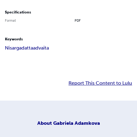
Specifications
Format
PDF
Keywords
Nisargadatta
advaita
Report This Content to Lulu
About
Gabriela Adamkova