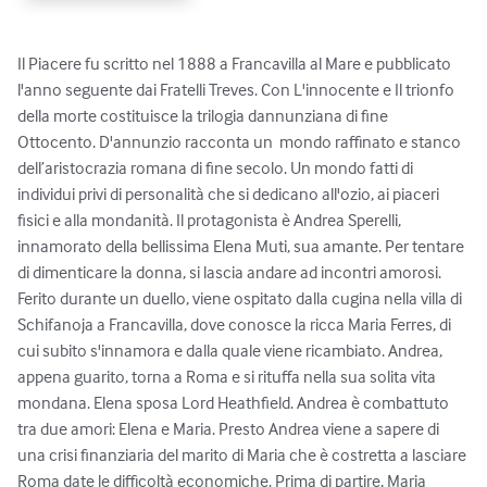
Il Piacere fu scritto nel 1888 a Francavilla al Mare e pubblicato 
l'anno seguente dai Fratelli Treves. Con L'innocente e Il trionfo 
della morte costituisce la trilogia dannunziana di fine 
Ottocento. D'annunzio racconta un  mondo raffinato e stanco 
dell’aristocrazia romana di fine secolo. Un mondo fatti di 
individui privi di personalità che si dedicano all'ozio, ai piaceri 
fisici e alla mondanità. Il protagonista è Andrea Sperelli, 
innamorato della bellissima Elena Muti, sua amante. Per tentare 
di dimenticare la donna, si lascia andare ad incontri amorosi. 
Ferito durante un duello, viene ospitato dalla cugina nella villa di 
Schifanoja a Francavilla, dove conosce la ricca Maria Ferres, di 
cui subito s'innamora e dalla quale viene ricambiato. Andrea, 
appena guarito, torna a Roma e si rituffa nella sua solita vita 
mondana. Elena sposa Lord Heathfield. Andrea è combattuto 
tra due amori: Elena e Maria. Presto Andrea viene a sapere di 
una crisi finanziaria del marito di Maria che è costretta a lasciare 
Roma date le difficoltà economiche. Prima di partire, Maria 