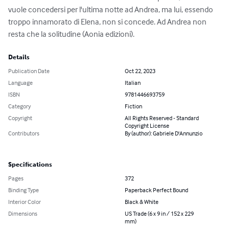
vuole concedersi per l'ultima notte ad Andrea, ma lui, essendo 
troppo innamorato di Elena, non si concede. Ad Andrea non 
resta che la solitudine (Aonia edizioni).
Details
Publication Date
Oct 22, 2023
Language
Italian
ISBN
9781446693759
Category
Fiction
Copyright
All Rights Reserved - Standard
Copyright License
Contributors
By (author): Gabriele D'Annunzio
Specifications
Pages
372
Binding Type
Paperback Perfect Bound
Interior Color
Black & White
Dimensions
US Trade (6 x 9 in / 152 x 229
mm)