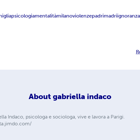
miglia
psicologia
mentalità
milano
violenze
padri
madri
ignoranz
R
About
gabriella indaco
iella Indaco, psicologa e sociologa, vive e lavora a Parigi.
ata.jimdo.com/