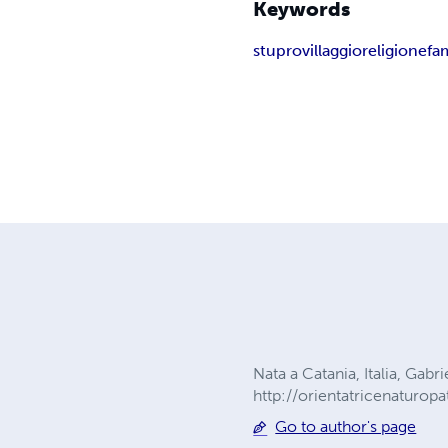
Keywords
stupro
villaggio
religione
fa
Nata a Catania, Italia, Gabr
http://orientatricenaturop
Go to author's page