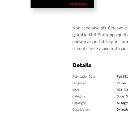
Non ascoltavo più. Cercavo di e
giorni terribili. Purtroppo que
portato a quei fatti erano com
dimenticare. Evitavo tutto ci
Details
Publication Date
Feb 15,
Language
Italian
ISBN
978132
Category
Social 
Copyright
All Righ
Contributors
By (auth