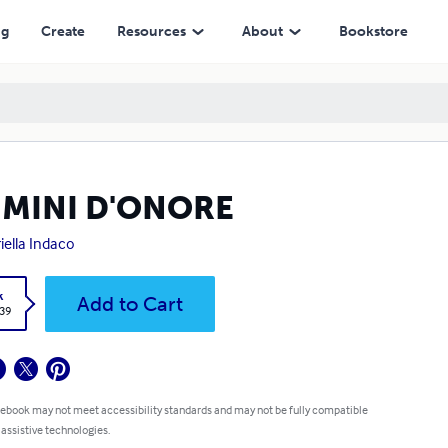
ng
Create
Resources
About
Bookstore
IMINI D'ONORE
iella Indaco
k
Add to Cart
.39
 ebook may not meet accessibility standards and may not be fully compatible
 assistive technologies.