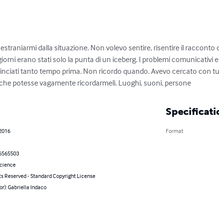
straniarmi dalla situazione. Non volevo sentire, risentire il racconto d
i giorni erano stati solo la punta di un iceberg. I problemi comunicativi
inciati tanto tempo prima. Non ricordo quando. Avevo cercato con tutt
ò che potesse vagamente ricordarmeli. Luoghi, suoni, persone
Specificati
 2016
Format
6565503
Science
ts Reserved - Standard Copyright License
or): Gabriella Indaco