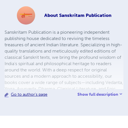
About
Sanskritam Publication
Sanskritam Publication is a pioneering independent
publishing house dedicated to reviving the timeless
treasures of ancient Indian literature. Specializing in high-
quality translations and meticulously edited editions of
classical Sanskrit texts, we bring the profound wisdom of
India’s spiritual and philosophical heritage to readers
around the world. With a deep respect for original
sources and a modern approach to accessibility, our
books cover a wide range of subjects—including Vedanta,
Yoga, Ayurveda, Dharma, Classical Literature, and Epic
Show full description
Go to author's page
Poetry. Each publication is carefully curated, enhanced
with contextual introductions, footnotes, and easy-to-
read formats, making them ideal for scholars, students,
and spiritual seekers alike. At Sanskritam Publication, our
mission is to make ancient knowledge relevant, readable,
and reachable for the global audience. We publish in