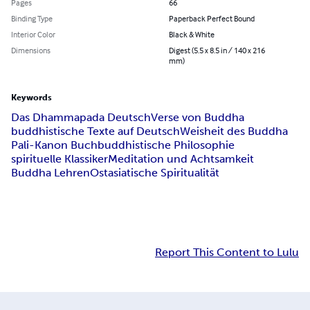
Pages
66
Binding Type
Paperback Perfect Bound
Interior Color
Black & White
Dimensions
Digest (5.5 x 8.5 in / 140 x 216
mm)
Keywords
Das Dhammapada Deutsch
Verse von Buddha
buddhistische Texte auf Deutsch
Weisheit des Buddha
Pali-Kanon Buch
buddhistische Philosophie
spirituelle Klassiker
Meditation und Achtsamkeit
Buddha Lehren
Ostasiatische Spiritualität
Report This Content to Lulu