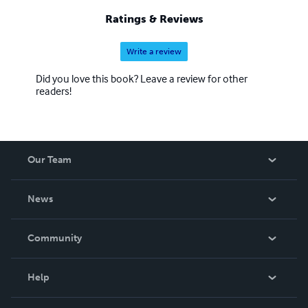
multiple languages and formats—including paperback,
Ratings & Reviews
hardcover, and digital editions—ensuring that the legacy
of Sanskrit literature is preserved and passed on to future
Write a review
generations.
Did you love this book? Leave a review for other
readers!
Our Team
About Us
News
Careers
In The News
Community
Events
Blog
Help
Videos