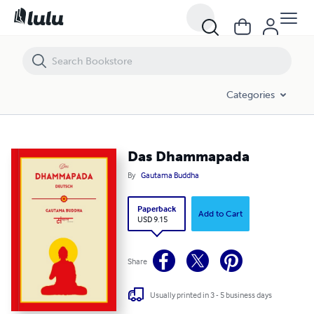
Das Dhammapada
Categories
Das Dhammapada
By
Gautama Buddha
Paperback
Add to Cart
USD 9.15
Share
Usually printed in 3 - 5 business days