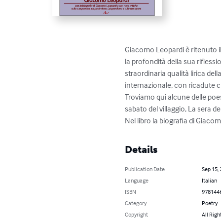
Giacomo Leopardi è ritenuto il
la profondità della sua rifles
straordinaria qualità lirica de
internazionale, con ricadute c
Troviamo qui alcune delle poesie
sabato del villaggio, La sera de
Nel libro la biografia di Giac
Details
Publication Date
Sep 15,
Language
Italian
ISBN
978144
Category
Poetry
Copyright
All Righ