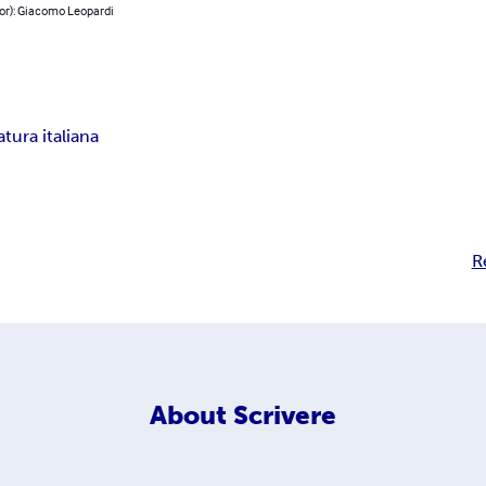
hor): Giacomo Leopardi
atura italiana
R
About
Scrivere