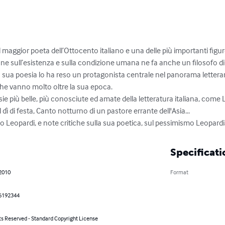
 maggior poeta dell’Ottocento italiano e una delle più importanti figure
sione sull’esistenza e sulla condizione umana ne fa anche un filosofo d
lla sua poesia lo ha reso un protagonista centrale nel panorama lettera
he vanno molto oltre la sua epoca.

 più belle, più conosciute ed amate della letteratura italiana, come L'inf
l dì di festa, Canto notturno di un pastore errante dell'Asia...

omo Leopardi, e note critiche sulla sua poetica, sul pessimismo Leopard
Specificati
 2010
Format
6192344
ts Reserved - Standard Copyright License