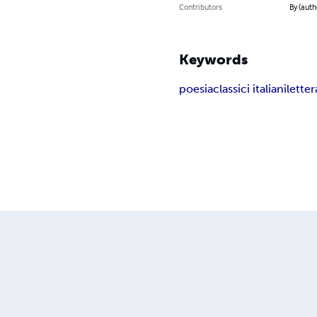
Contributors
By (aut
Keywords
poesia
classici italiani
letter