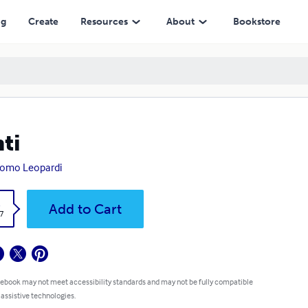
ng
Create
Resources
About
Bookstore
ti
omo Leopardi
k
Add to Cart
7
 ebook may not meet accessibility standards and may not be fully compatible
 assistive technologies.