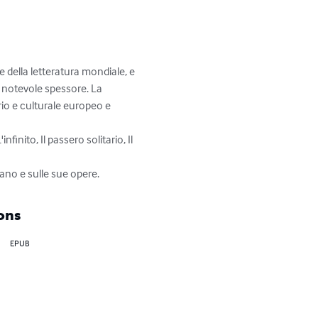
 della letteratura mondiale, e 
i notevole spessore. La 
rio e culturale europeo e 
inito, Il passero solitario, Il 
iano e sulle sue opere.
ons
EPUB