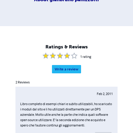
Ratings & Reviews
1
rating
Write a review
2
Reviews
Feb 2, 2011
Libro completo di esempi chiari e subito utilizzabili, ho scaricato
i moduli dal sito e li ho utilizzati direttamente per un DPS
aziendale. Molto utile anche la parte che indica quali software
open source utilizzare. E' la seconda edizione che acquisto e
spero che l'autore continui gli aggiornamenti.