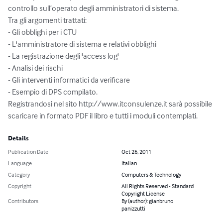
controllo sull’operato degli amministratori di sistema.

Tra gli argomenti trattati:

- Gli obblighi per i CTU

- L'amministratore di sistema e relativi obblighi

- La registrazione degli 'access log'

- Analisi dei rischi

- Gli interventi informatici da verificare

- Esempio di DPS compilato. 

Registrandosi nel sito http://www.itconsulenze.it sarà possibile 
scaricare in formato PDF il libro e tutti i moduli contemplati.
Details
Publication Date
Oct 26, 2011
Language
Italian
Category
Computers & Technology
Copyright
All Rights Reserved - Standard
Copyright License
Contributors
By (author): gianbruno
panizzutti