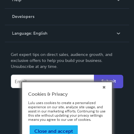
Videos
Order Lookup
Developers
Podcast
Knowledge Base
Language:
English
Contact Support
English
Get expert tips on direct sales, audience growth, and
Deutsch
exclusive offers to help you build your business.
Unsubscribe at any time.
Français
Italiano
Submit
Español
Cookies & Privacy
Lulu uses cookies to create a personalized
experience on our site, analyze site usage, and
assist in our marketing efforts. Continuing to use
this site without updating your privacy settings
means you agree to our use of cookies.
Close and accept