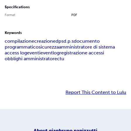
Specifications
Format
PDF
Keywords
compilazione
creazione
dps
d.p.s
documento
programmatico
sicurezza
amministratore di sistema
access log
eventi
eventlog
registrazione accessi
obblighi amministratore
ctu
Report This Content to Lulu
About
gianbruno panizzutti