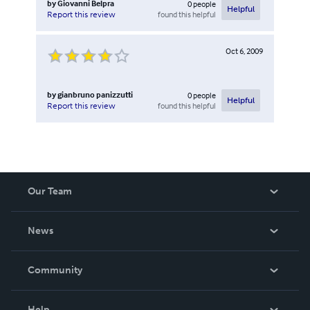
by
Giovanni Belpra
0
people
Helpful
found this helpful
Report this review
Oct 6, 2009
by
gianbruno panizzutti
0
people
Helpful
found this helpful
Report this review
Our Team
About Us
News
Careers
In The News
Community
Events
Blog
Help