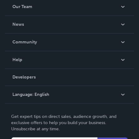
Our Team
About Us
News
Careers
In The News
Community
Events
Blog
Help
Videos
Order Lookup
Developers
Podcast
Knowledge Base
Language:
English
Contact Support
English
Get expert tips on direct sales, audience growth, and
Deutsch
exclusive offers to help you build your business.
Unsubscribe at any time.
Français