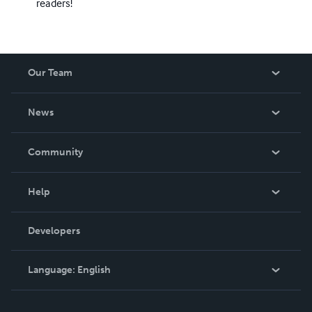
readers!
Our Team
About Us
News
Careers
In The News
Community
Events
Blog
Help
Videos
Order Lookup
Developers
Podcast
Knowledge Base
Language:
English
Contact Support
English