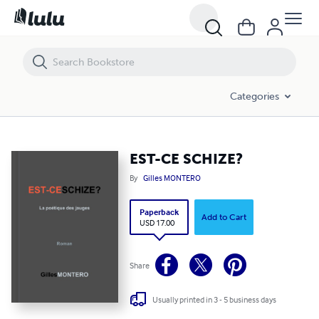
EST-CE SCHIZE?
Categories
EST-CE SCHIZE?
By
Gilles MONTERO
Paperback
Add to Cart
USD 17.00
Share
Usually printed in 3 - 5 business days