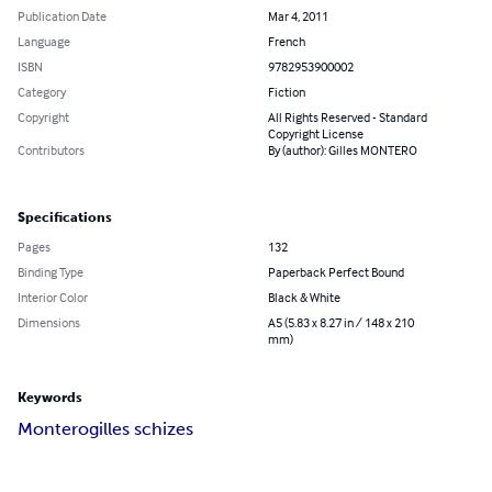
Publication Date
Mar 4, 2011
Language
French
ISBN
9782953900002
Category
Fiction
Copyright
All Rights Reserved - Standard
Copyright License
Contributors
By (author): Gilles MONTERO
Specifications
Pages
132
Binding Type
Paperback Perfect Bound
Interior Color
Black & White
Dimensions
A5 (5.83 x 8.27 in / 148 x 210
mm)
Keywords
Montero
gilles schizes