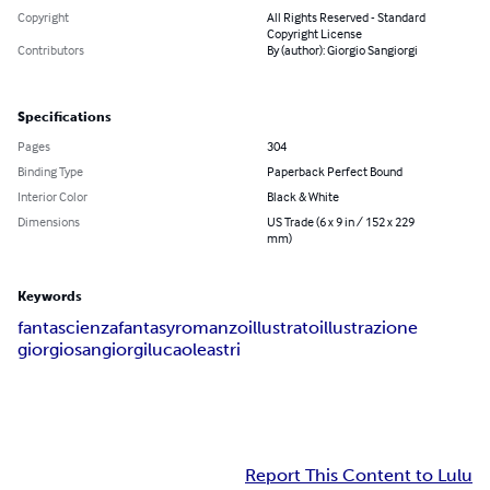
Copyright
All Rights Reserved - Standard
Copyright License
Contributors
By (author): Giorgio Sangiorgi
Specifications
Pages
304
Binding Type
Paperback Perfect Bound
Interior Color
Black & White
Dimensions
US Trade (6 x 9 in / 152 x 229
mm)
Keywords
fantascienza
fantasy
romanzo
illustrato
illustrazione
giorgio
sangiorgi
luca
oleastri
Report This Content to Lulu