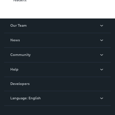
Our Team
About Us
News
Careers
In The News
Community
Events
Blog
Help
Videos
Order Lookup
Developers
Podcast
Knowledge Base
Language:
English
Contact Support
English