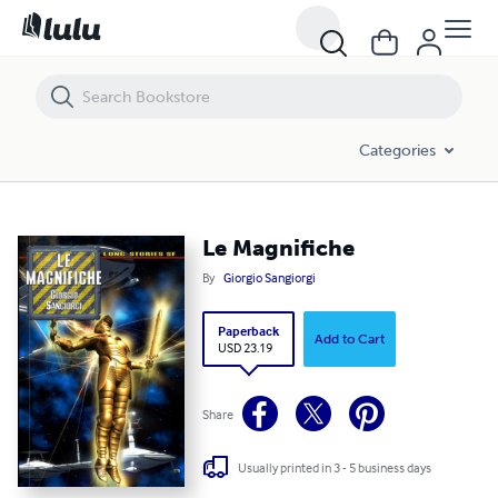
Le Magnifiche
Categories
Le Magnifiche
By
Giorgio Sangiorgi
Paperback
Add to Cart
USD 23.19
Share
Usually printed in 3 - 5 business days