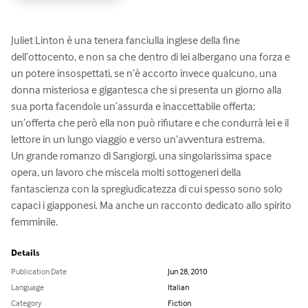
Juliet Linton è una tenera fanciulla inglese della fine 
dell’ottocento, e non sa che dentro di lei albergano una forza e 
un potere insospettati, se n’è accorto invece qualcuno, una 
donna misteriosa e gigantesca che si presenta un giorno alla 
sua porta facendole un’assurda e inaccettabile offerta; 
un’offerta che però ella non può rifiutare e che condurrà lei e il 
lettore in un lungo viaggio e verso un’avventura estrema.

Un grande romanzo di Sangiorgi, una singolarissima space 
opera, un lavoro che miscela molti sottogeneri della 
fantascienza con la spregiudicatezza di cui spesso sono solo 
capaci i giapponesi. Ma anche un racconto dedicato allo spirito 
femminile.
Details
Publication Date
Jun 28, 2010
Language
Italian
Category
Fiction