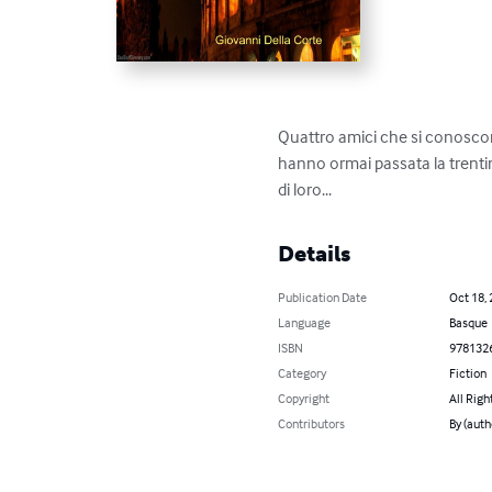
Quattro amici che si conoscon
hanno ormai passata la trenti
di loro...
Details
Publication Date
Oct 18,
Language
Basque
ISBN
978132
Category
Fiction
Copyright
All Righ
Contributors
By (auth