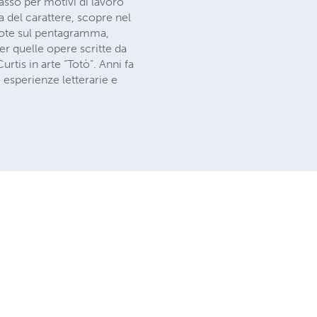
basso per motivi di lavoro
ia del carattere, scopre nel
note sul pentagramma,
r quelle opere scritte da
rtis in arte “Totò”. Anni fa
e esperienze letterarie e