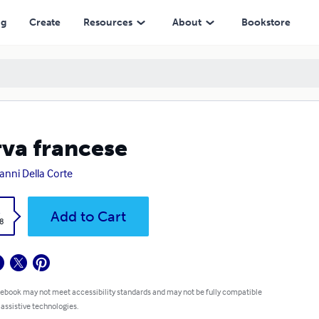
ng
Create
Resources
About
Bookstore
va francese
anni Della Corte
k
Add to Cart
8
 ebook may not meet accessibility standards and may not be fully compatible
 assistive technologies.