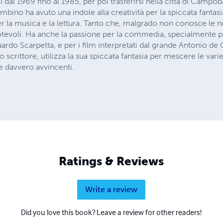
i dal 1969 fino al 1985, per poi trasferirsi nella città di Campo
ambino ha avuto una indole alla creatività per la spiccata fantas
r la musica e la lettura. Tanto che, malgrado non conosce le 
evoli. Ha anche la passione per la commedia, specialmente pe
rdo Scarpetta, e per i film interpretati dal grande Antonio de Cu
o scrittore, utilizza la sua spiccata fantasia per mescere le vari
ie davvero avvincenti.
Ratings & Reviews
Write a review
Did you love this book? Leave a review for other readers!