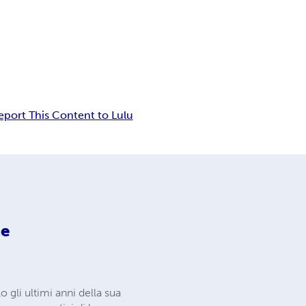
eport This Content to Lulu
te
 gli ultimi anni della sua