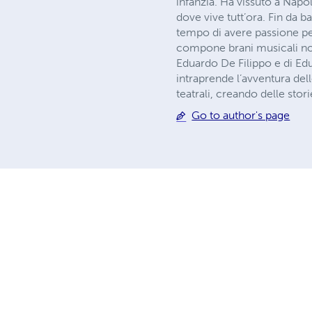
infanzia. Ha vissuto a Napol
dove vive tutt’ora. Fin da b
tempo di avere passione pe
compone brani musicali not
Eduardo De Filippo e di Edua
intraprende l’avventura dell
teatrali, creando delle stor
Go to author's page