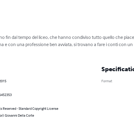
o fin dal tempo del liceo, che hanno condiviso tutto quello che piac
na e con una professione ben avviata, si trovano a fare i conti con 
Specificati
 2015
Format
6452353
ts Reserved - Standard Copyright License
or): Giovanni Della Corte