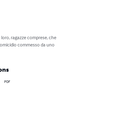
e loro, ragazze comprese, che 
un omicidio commesso da uno 
ons
PDF