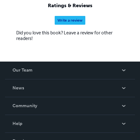
Ratings & Reviews
Write a review
Did you love this book? Leave a review for other
readers!
Our Team
About Us
News
Careers
In The News
Community
Events
Blog
Help
Videos
Order Lookup