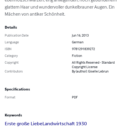
glattem Haar und wundervoller dunkelbrauner Augen. Ein 
Mächen von antiker Schönheit.
Details
Publication Date
Jun 16, 2013
Language
German
ISBN
9781291839272
Category
Fiction
Copyright
All Rights Reserved - Standard
Copyright License
Contributors
By (author): Giselle Lebrun
Specifications
Format
PDF
Keywords
Erste große Liebe
Landwirtschaft 1930