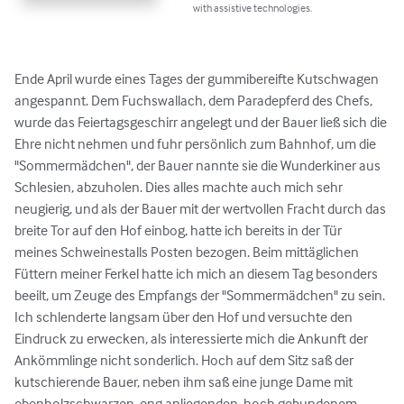
with assistive technologies.
Ende April wurde eines Tages der gummibereifte Kutschwagen 
angespannt. Dem Fuchswallach, dem Paradepferd des Chefs, 
wurde das Feiertagsgeschirr angelegt und der Bauer ließ sich die 
Ehre nicht nehmen und fuhr persönlich zum Bahnhof, um die 
"Sommermädchen", der Bauer nannte sie die Wunderkiner aus 
Schlesien, abzuholen. Dies alles machte auch mich sehr 
neugierig, und als der Bauer mit der wertvollen Fracht durch das 
breite Tor auf den Hof einbog, hatte ich bereits in der Tür 
meines Schweinestalls Posten bezogen. Beim mittäglichen 
Füttern meiner Ferkel hatte ich mich an diesem Tag besonders 
beeilt, um Zeuge des Empfangs der "Sommermädchen" zu sein. 
Ich schlenderte langsam über den Hof und versuchte den 
Eindruck zu erwecken, als interessierte mich die Ankunft der 
Ankömmlinge nicht sonderlich. Hoch auf dem Sitz saß der 
kutschierende Bauer, neben ihm saß eine junge Dame mit 
ebenholzschwarzen, eng anliegenden, hoch gebundenem 