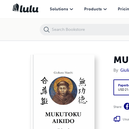
MUKUTOKU AIKIDO Volume 2
Solutions
Products
Prici
MU
By
Giul
Paperb
USD 21
Share
Usua