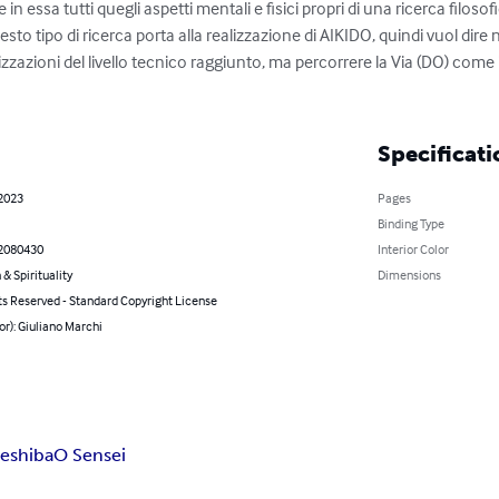
in essa tutti quegli aspetti mentali e fisici propri di una ricerca filosofi
sto tipo di ricerca porta alla realizzazione di AIKIDO, quindi vuol dire n
izzazioni del livello tecnico raggiunto, ma percorrere la Via (DO) come il 
Specificati
 2023
Pages
Binding Type
2080430
Interior Color
 & Spirituality
Dimensions
ts Reserved - Standard Copyright License
or): Giuliano Marchi
eshiba
O Sensei