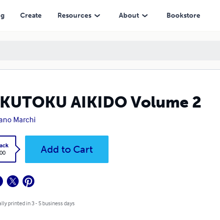
ng
Create
Resources
About
Bookstore
KUTOKU AIKIDO Volume 2
iano Marchi
ack
Add to Cart
.00
lly printed in 3 - 5 business days