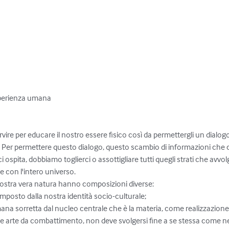
sperienza umana

rvire per educare il nostro essere fisico così da permettergli un dialog
o. Per permettere questo dialogo, questo scambio di informazioni che c
i ospita, dobbiamo toglierci o assottigliare tutti quegli strati che avvo
con l'intero universo.

nostra vera natura hanno composizioni diverse:

composto dalla nostra identità socio-culturale;

umana sorretta dal nucleo centrale che è la materia, come realizzazione vis
e arte da combattimento, non deve svolgersi fine a se stessa come neu