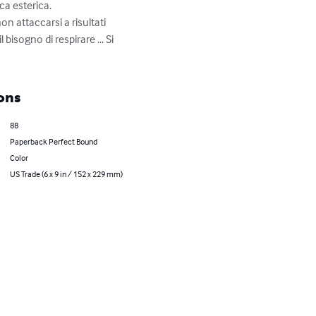
ca esterica.

on attaccarsi a risultati 
bisogno di respirare ... Si 
ons
88
Paperback Perfect Bound
Color
US Trade (6 x 9 in / 152 x 229 mm)