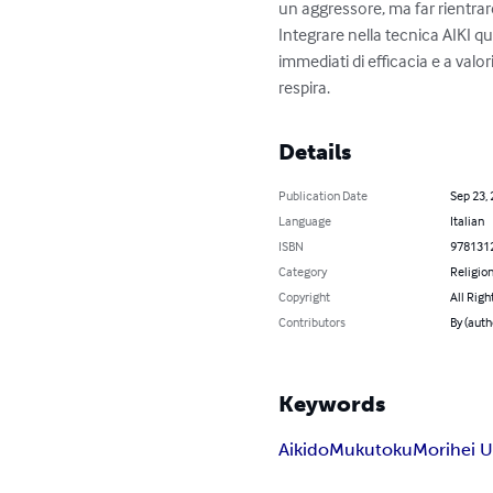
un aggressore, ma far rientrare 
Integrare nella tecnica AIKI que
immediati di efficacia e a valor
respira.
Details
Publication Date
Sep 23,
Language
Italian
ISBN
978131
Category
Religion
Copyright
All Righ
Contributors
By (auth
Keywords
Aikido
Mukutoku
Morihei U