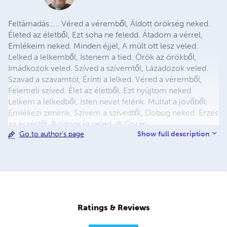
Feltámadás..... Véred a véremből, Áldott örökség neked.
Életed az életből, Ezt soha ne feledd. Átadom a vérrel,
Emlékeim neked. Minden éjjel, A múlt ott lesz veled.
Lelked a lelkemből, Istenem a tied. Örök az örökből,
Imádkozok veled. Szíved a szívemtől, Lázadozok veled.
Szavad a szavamtól, Érinti a lelked. Véred a véremből,
Felemeli szíved. Élet az életből, Ezt nyújtom neked.
Lelkem a lelkedből, Isten nevet felénk. Múltat a jövőből,
Emlékezi zenénk. Szívem a szívedtől, Dobog neked. Érzés
az érzéstől, Boldogság veled. © Goran
Show full description
Go to author's page
Ratings & Reviews