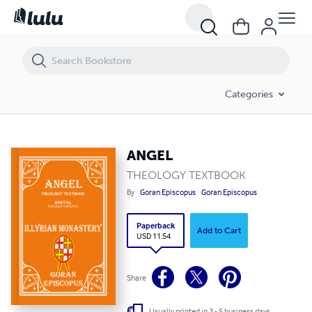
ANGEL
Categories
ANGEL
THEOLOGY TEXTBOOK
By
Goran Episcopus
Goran Episcopus
Paperback
Add to Cart
USD 11.54
Share
Usually printed in 3 - 5 business days