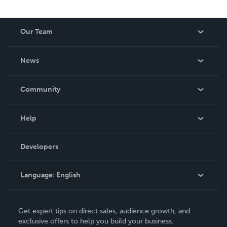
Our Team
About Us
News
Careers
In The News
Community
Events
Blog
Help
Videos
Order Lookup
Developers
Podcast
Knowledge Base
Language:
English
Contact Support
English
Get expert tips on direct sales, audience growth, and
Deutsch
exclusive offers to help you build your business.