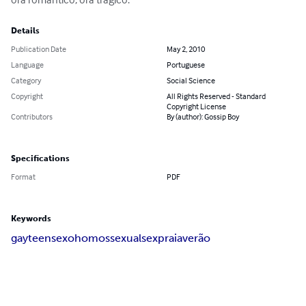
Details
Publication Date
May 2, 2010
Language
Portuguese
Category
Social Science
Copyright
All Rights Reserved - Standard
Copyright License
Contributors
By (author): Gossip Boy
Specifications
Format
PDF
Keywords
gay
teen
sexo
homossexual
sex
praia
verão