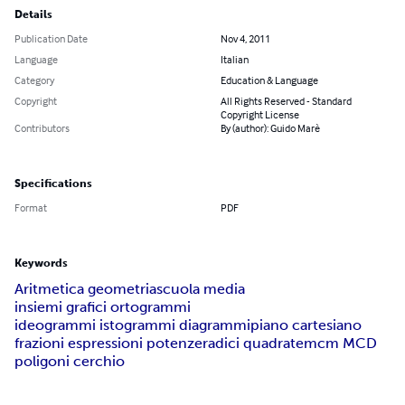
Details
Publication Date
Nov 4, 2011
Language
Italian
Category
Education & Language
Copyright
All Rights Reserved - Standard
Copyright License
Contributors
By (author): Guido Marè
Specifications
Format
PDF
Keywords
Aritmetica geometria
scuola media
insiemi grafici ortogrammi
ideogrammi istogrammi diagrammi
piano cartesiano
frazioni espressioni potenze
radici quadrate
mcm MCD
poligoni cerchio