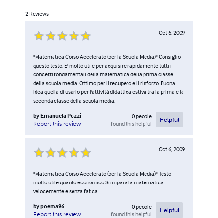
2
Reviews
Oct 6, 2009
"Matematica Corso Accelerato (per la Scuola Media)" Consiglio
questo testo. E' molto utile per acquisire rapidamente tutti i
concetti fondamentali della matematica della prima classe
della scuola media. Ottimo per il recupero e il rinforzo. Buona
idea quella di usarlo per l'attività didattica estiva tra la prima e la
seconda classe della scuola media.
by
Emanuela Pozzi
0
people
Helpful
found this helpful
Report this review
Oct 6, 2009
"Matematica Corso Accelerato (per la Scuola Media)" Testo
molto utile quanto economico.Si impara la matematica
velocemente e senza fatica.
by
poema96
0
people
Helpful
found this helpful
Report this review