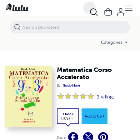
Matematica Corso Accelerato
Categories
Matematica Corso
Accelerato
By
Guido Marè
2
ratings
Ebook
Add to Cart
USD 3.11
Share