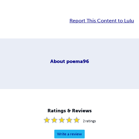
Report This Content to Lulu
About
poema96
Ratings & Reviews
2
ratings
Write a review