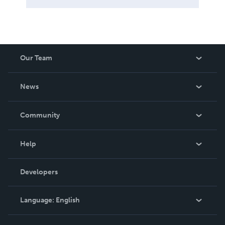
Our Team
About Us
News
Careers
In The News
Community
Events
Blog
Help
Videos
Order Lookup
Developers
Podcast
Knowledge Base
Language:
English
Contact Support
English