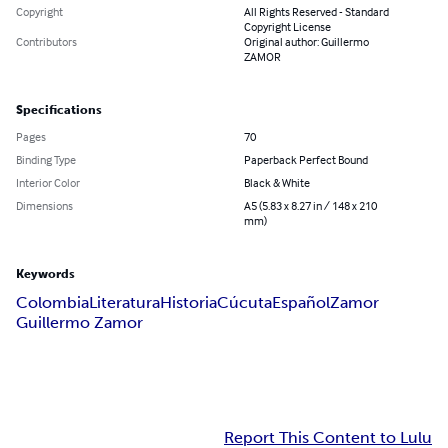
Copyright
All Rights Reserved - Standard
Copyright License
Contributors
Original author: Guillermo
ZAMOR
Specifications
Pages
70
Binding Type
Paperback Perfect Bound
Interior Color
Black & White
Dimensions
A5 (5.83 x 8.27 in / 148 x 210
mm)
Keywords
Colombia
Literatura
Historia
Cúcuta
Español
Zamor
Guillermo Zamor
Report This Content to Lulu