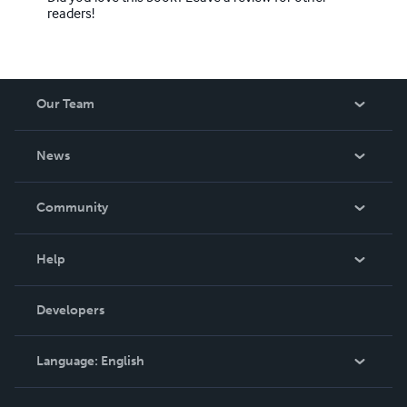
readers!
Our Team
About Us
News
Careers
In The News
Community
Events
Blog
Help
Videos
Order Lookup
Developers
Podcast
Knowledge Base
Language:
English
Contact Support
English