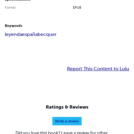
Format
EPUB
Keywords
leyenda
españa
becquer
Report This Content to Lulu
Ratings & Reviews
Write a review
Did you love this book? Leave a review for other