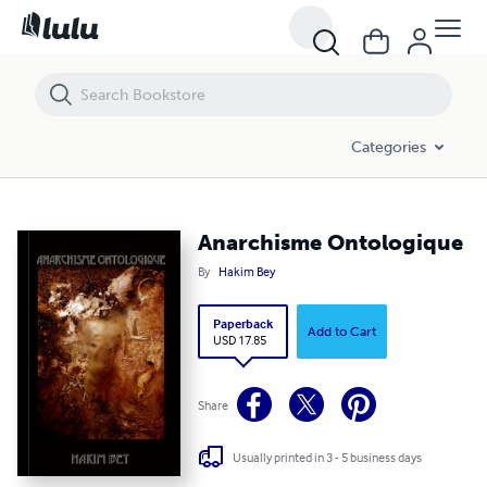
Anarchisme Ontologique
Categories
Anarchisme Ontologique
By
Hakim Bey
Paperback
Add to Cart
USD 17.85
Share
Usually printed in 3 - 5 business days