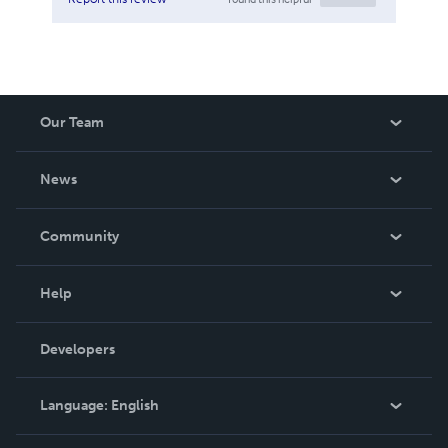
Our Team
About Us
News
Careers
In The News
Community
Events
Blog
Help
Videos
Order Lookup
Developers
Podcast
Knowledge Base
Language:
English
Contact Support