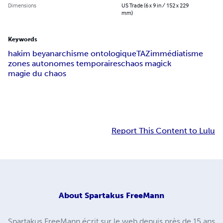
Dimensions
US Trade (6 x 9 in / 152 x 229
mm)
Keywords
hakim bey
anarchisme ontologique
TAZ
immédiatisme
zones autonomes temporaires
chaos magick
magie du chaos
Report This Content to Lulu
About
Spartakus FreeMann
Spartakus FreeMann écrit sur le web depuis près de 15 ans