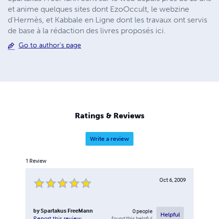
et anime quelques sites dont EzoOccult, le webzine
d'Hermès, et Kabbale en Ligne dont les travaux ont servis
de base à la rédaction des livres proposés ici.
Go to author's page
Ratings & Reviews
Write a review
1
Review
Oct 6, 2009
by
Spartakus FreeMann
0
people
Helpful
found this helpful
Report this review