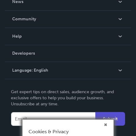
News
Careers
In The News
Community
Events
Blog
Help
Videos
Order Lookup
Developers
Podcast
Knowledge Base
Language:
English
Contact Support
English
Get expert tips on direct sales, audience growth, and
Deutsch
exclusive offers to help you build your business.
Unsubscribe at any time.
Français
Italiano
Submit
Español
Cookies & Privacy