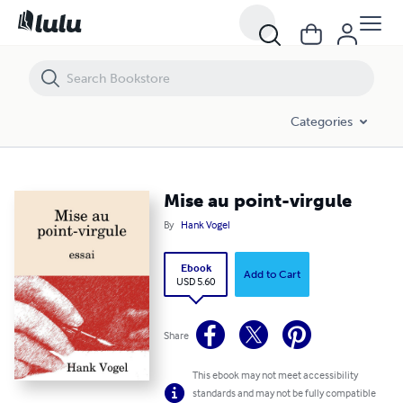
Mise au point-virgule
Categories
Mise au point-virgule
By
Hank Vogel
Ebook
Add to Cart
USD 5.60
Share
This ebook may not meet accessibility
standards and may not be fully compatible