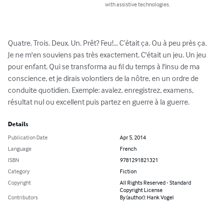
with assistive technologies.
Quatre. Trois. Deux. Un. Prêt? Feu!... C’était ça. Ou à peu près ça. 
Je ne m'en souviens pas très exactement. C'était un jeu. Un jeu 
pour enfant. Qui se transforma au fil du temps à l'insu de ma 
conscience, et je dirais volontiers de la nôtre, en un ordre de 
conduite quotidien. Exemple: avalez, enregistrez, examens, 
résultat nul ou excellent puis partez en guerre à la guerre.
Details
Publication Date
Apr 5, 2014
Language
French
ISBN
9781291821321
Category
Fiction
Copyright
All Rights Reserved - Standard
Copyright License
Contributors
By (author): Hank Vogel