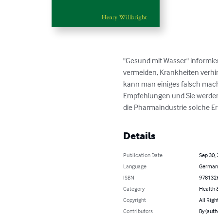
"Gesund mit Wasser" informier
vermeiden, Krankheiten verhin
kann man einiges falsch mach
Empfehlungen und Sie werden 
die Pharmaindustrie solche E
Details
Publication Date
Sep 30,
Language
German
ISBN
978132
Category
Health &
Copyright
All Righ
Contributors
By (auth