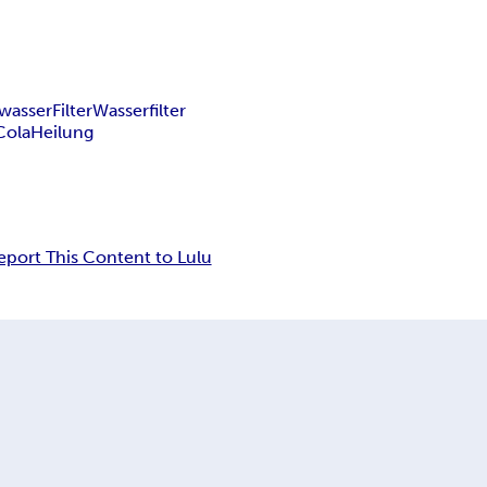
wasser
Filter
Wasserfilter
Cola
Heilung
eport This Content to Lulu