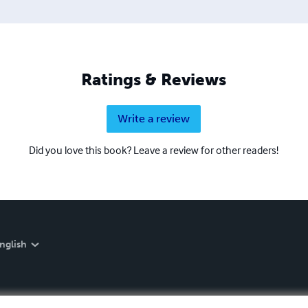
Ratings & Reviews
Write a review
Did you love this book? Leave a review for other readers!
nglish