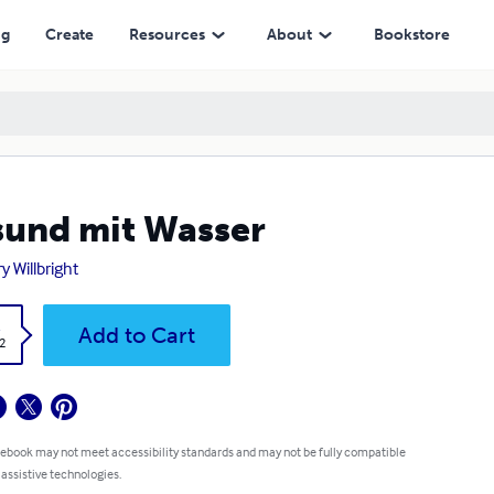
ng
Create
Resources
About
Bookstore
und mit Wasser
y Willbright
k
Add to Cart
2
 ebook may not meet accessibility standards and may not be fully compatible
 assistive technologies.