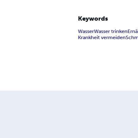
Keywords
Wasser
Wasser trinken
Ern
Krankheit vermeiden
Schm