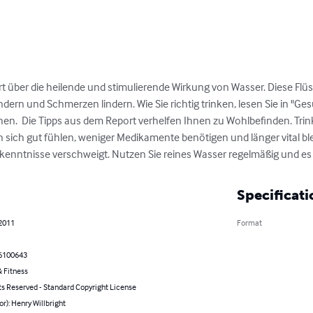
t über die heilende und stimulierende Wirkung von Wasser. Diese Fl
dern und Schmerzen lindern. Wie Sie richtig trinken, lesen Sie in "Ge
en.  Die Tipps aus dem Report verhelfen Ihnen zu Wohlbefinden. Trin
sich gut fühlen, weniger Medikamente benötigen und länger vital ble
rkenntnisse verschweigt. Nutzen Sie reines Wasser regelmäßig und es
Specificati
 2011
Format
6100643
 Fitness
ts Reserved - Standard Copyright License
or): Henry Willbright