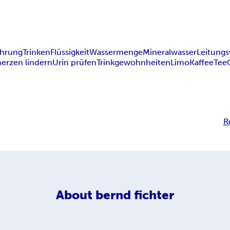
ährung
Trinken
Flüssigkeit
Wassermenge
Mineralwasser
Leitungs
erzen lindern
Urin prüfen
Trinkgewohnheiten
Limo
Kaffee
Tee
R
About
bernd fichter