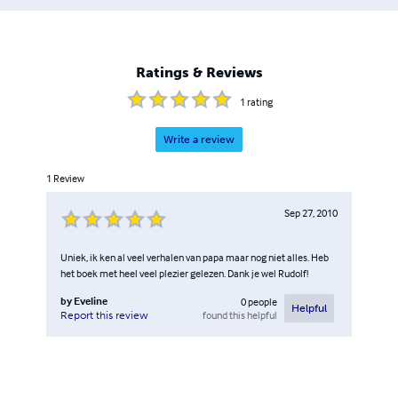
Ratings & Reviews
1
rating
Write a review
1
Review
Sep 27, 2010
Uniek, ik ken al veel verhalen van papa maar nog niet alles. Heb
het boek met heel veel plezier gelezen. Dank je wel Rudolf!
by
Eveline
0
people
Helpful
found this helpful
Report this review