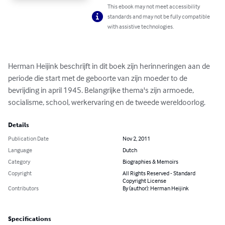
This ebook may not meet accessibility
standards and may not be fully compatible
with assistive technologies.
Herman Heijink beschrijft in dit boek zijn herinneringen aan de 
periode die start met de geboorte van zijn moeder to de 
bevrijding in april 1945. Belangrijke thema's zijn armoede, 
socialisme, school, werkervaring en de tweede wereldoorlog.
Details
Publication Date
Nov 2, 2011
Language
Dutch
Category
Biographies & Memoirs
Copyright
All Rights Reserved - Standard
Copyright License
Contributors
By (author): Herman Heijink
Specifications