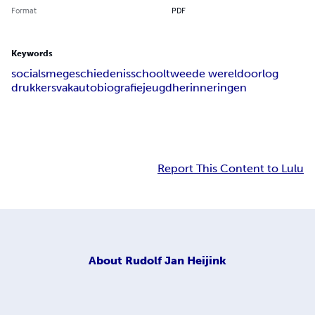
Format
PDF
Keywords
socialsme
geschiedenis
school
tweede wereldoorlog
drukkersvak
autobiografie
jeugdherinneringen
Report This Content to Lulu
About
Rudolf Jan Heijink