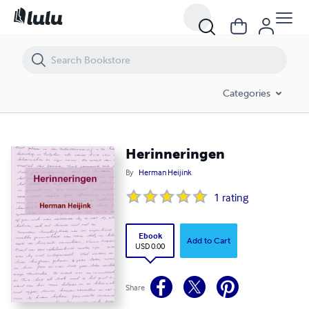
Herinneringen
Categories
Herinneringen
By
Herman Heijink
1
rating
Ebook
Add to Cart
USD 0.00
Share