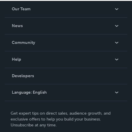
Our Team
About Us
News
Careers
In The News
Community
Events
Blog
Help
Videos
Order Lookup
Developers
Podcast
Knowledge Base
Language:
English
Contact Support
English
Get expert tips on direct sales, audience growth, and
Deutsch
exclusive offers to help you build your business.
Unsubscribe at any time.
Français