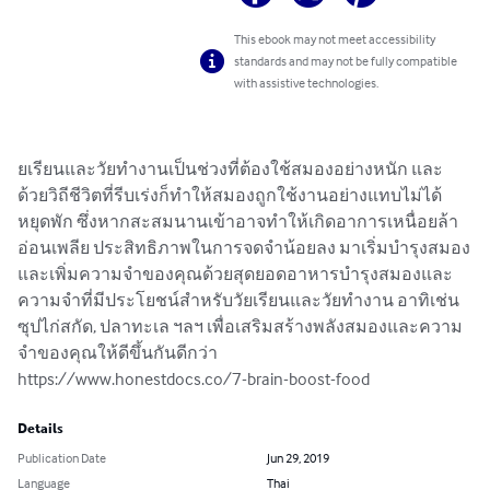
This ebook may not meet accessibility
standards and may not be fully compatible
with assistive technologies.
ยเรียนและวัยทํางานเป็นช่วงที่ต้องใช้สมองอย่างหนัก และ
ด้วยวิถีชีวิตที่รีบเร่งก็ทําให้สมองถูกใช้งานอย่างแทบไม่ได้
หยุดพัก ซึ่งหากสะสมนานเข้าอาจทําให้เกิดอาการเหนื่อยล้า 
อ่อนเพลีย ประสิทธิภาพในการจดจําน้อยลง มาเริ่มบํารุงสมอง
และเพิ่มความจําของคุณด้วยสุดยอดอาหารบํารุงสมองและ
ความจําที่มีประโยชน์สําหรับวัยเรียนและวัยทํางาน อาทิเช่น 
ซุปไก่สกัด, ปลาทะเล ฯลฯ เพื่อเสริมสร้างพลังสมองและความ
จําของคุณให้ดีขึ้นกันดีกว่า

https://www.honestdocs.co/7-brain-boost-food
Details
Publication Date
Jun 29, 2019
Language
Thai