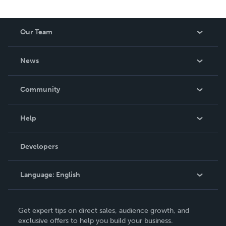
Our Team
About Us
News
Careers
In The News
Community
Events
Blog
Help
Videos
Order Lookup
Developers
Podcast
Knowledge Base
Language:
English
Contact Support
English
Get expert tips on direct sales, audience growth, and
Deutsch
exclusive offers to help you build your business.