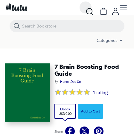
7 Brain Boosting Food Guide
Categories
7 Brain Boosting Food
Guide
By
HonestDoc Co
1
rating
Ebook
Add to Cart
USD 0.00
Share