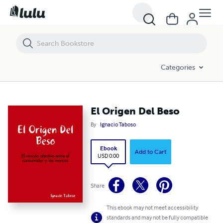
El Origen Del Beso
Categories
El Origen Del Beso
By
Ignacio Taboso
Ebook
Add to Cart
USD 0.00
Share
This ebook may not meet accessibility
standards and may not be fully compatible