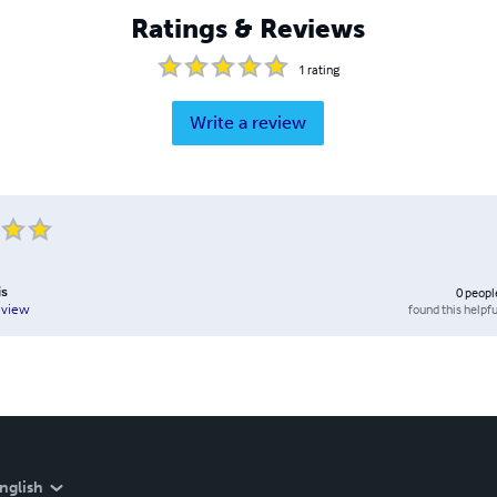
Ratings & Reviews
1
rating
Write a review
is
0
peopl
found this helpfu
eview
nglish