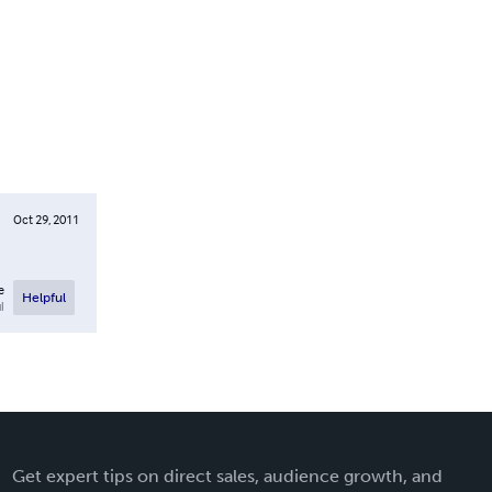
Oct 29, 2011
e
Helpful
l
Get expert tips on direct sales, audience growth, and