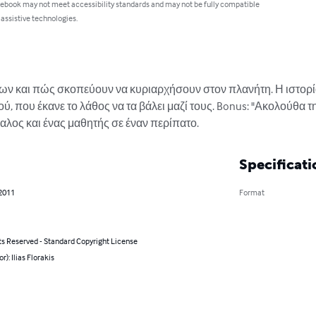
 ebook may not meet accessibility standards and may not be fully compatible
 assistive technologies.
ν και πώς σκοπεύουν να κυριαρχήσουν στον πλανήτη. Η ιστορί
ύ, που έκανε το λάθος να τα βάλει μαζί τους. Bonus: "Ακολούθα τ
αλος και ένας μαθητής σε έναν περίπατο.
Specificati
 2011
Format
ts Reserved - Standard Copyright License
r): Ilias Florakis