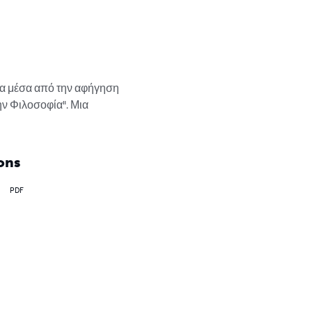
α μέσα από την αφήγηση 
ην Φιλοσοφία". Μια 
ons
PDF