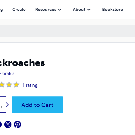
ng
Create
Resources
About
Bookstore
ckroaches
 Florakis
1
rating
k
Add to Cart
0