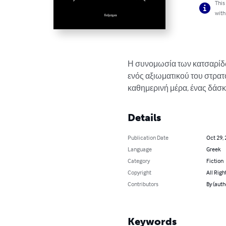
This
with
Η συνομωσία των κατσαρίδω
ενός αξιωματικού του στρατο
καθημερινή μέρα, ένας δάσκ
Details
Publication Date
Oct 29,
Language
Greek
Category
Fiction
Copyright
All Righ
Contributors
By (autho
Keywords