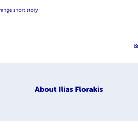
range short story
R
About
Ilias Florakis