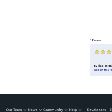
1
Review
by
Ilias Florak
Report this r
Our Team
News
Community
Help
Developers
E