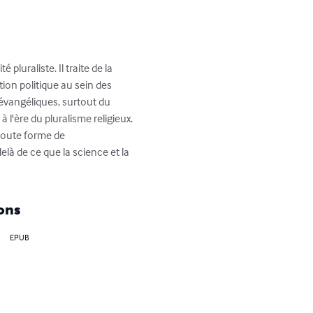
pluraliste. Il traite de la 
ation politique au sein des 
 évangéliques, surtout du 
 l'ère du pluralisme religieux. 
toute forme de 
elà de ce que la science et la 
ons
EPUB