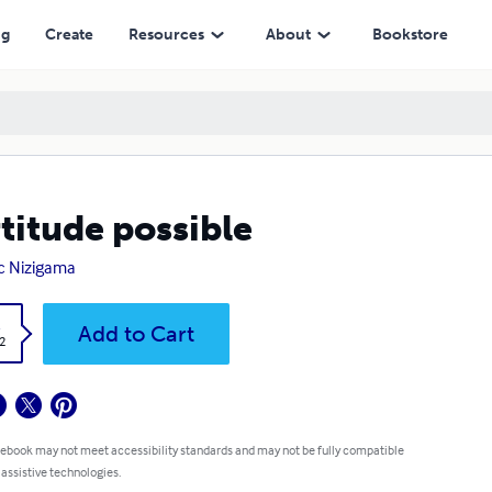
ng
Create
Resources
About
Bookstore
titude possible
c Nizigama
k
Add to Cart
2
 ebook may not meet accessibility standards and may not be fully compatible
 assistive technologies.