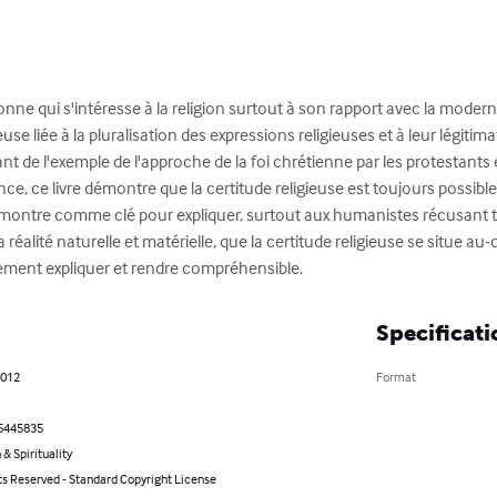
nne qui s'intéresse à la religion surtout à son rapport avec la modernité 
euse liée à la pluralisation des expressions religieuses et à leur légitim
ant de l'exemple de l'approche de la foi chrétienne par les protestants
e, ce livre démontre que la certitude religieuse est toujours possible à
e montre comme clé pour expliquer, surtout aux humanistes récusant 
réalité naturelle et matérielle, que la certitude religieuse se situe au-d
ement expliquer et rendre compréhensible.
Specificati
2012
Format
5445835
 & Spirituality
ts Reserved - Standard Copyright License