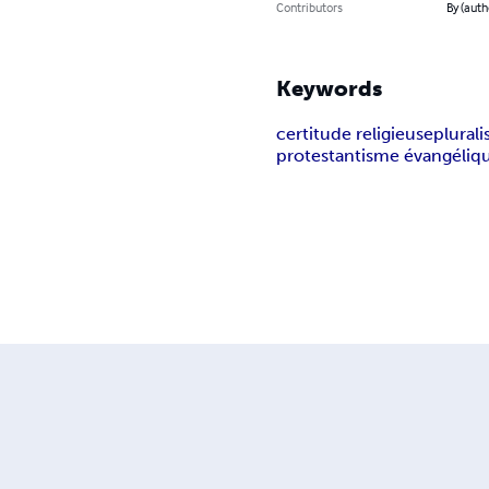
Contributors
By (auth
Keywords
certitude religieuse
plurali
protestantisme évangéliq