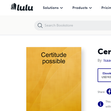
Certitude possible
Solutions
Products
Prici
Cer
By
Isaa
Eboo
USD 9.0
Share
This
with