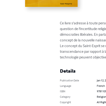
Ce livre s'adresse à toute perso
question de l'incertitude religi
démocraties libérales. En part
concept de la nouvelle naissanc
Le concept du Saint-Esprit s
transcendance par rapport à la 
technologie peuvent objectiv
Details
Publication Date
Jan 12, 
Language
French
ISBN
978110
Category
Religion
Copyright
All Righ