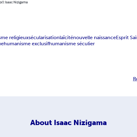
or): Isaac Nizigama
sme religieux
sécularisation
laïcité
nouvelle naissance
Esprit Sa
ue
humanisme exclusif
humanisme séculier
R
About
Isaac Nizigama