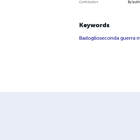
Contributors
By (autho
Keywords
Badoglio
seconda guerra 