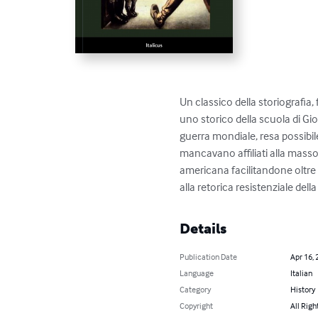
Un classico della storiografia,
uno storico della scuola di Gio
guerra mondiale, resa possibile 
mancavano affiliati alla masso
americana facilitandone oltre m
alla retorica resistenziale del
Details
Publication Date
Apr 16, 
Language
Italian
Category
History
Copyright
All Righ