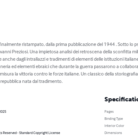
 finalmente ristampato, dalla prima pubblicazione del 1944 . Sotto lo ps
vanni Preziosi. Una impietosa analisi dei retroscena della sconfitta mil
anche dagli intrallazzi e tradimenti di elementi delle istituzioni italian
neria ed elementi ebraici che durante la guerra passarono a collabora
isura la vittoria contro le forze italiane. Un classico della storiografi
la repubblica nata dal tradimento.
Specificati
2025
Pages
Binding Type
Interior Color
ts Reserved - Standard Copyright License
Dimensions