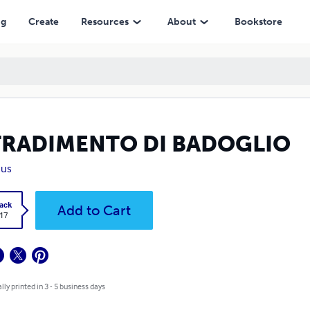
ng
Create
Resources
About
Bookstore
 TRADIMENTO DI BADOGLIO
cus
ack
Add to Cart
.17
lly printed in 3 - 5 business days