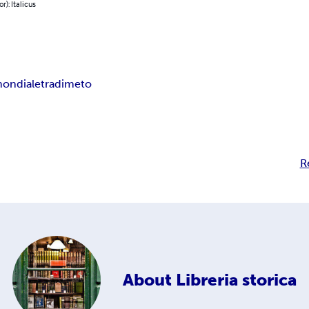
r): Italicus
mondiale
tradimeto
R
About
Libreria storica