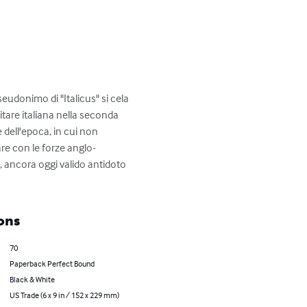
eudonimo di "Italicus" si cela 
itare italiana nella seconda 
e dell'epoca, in cui non 
re con le forze anglo-
a, ancora oggi valido antidoto 
ons
70
Paperback Perfect Bound
Black & White
US Trade (6 x 9 in / 152 x 229 mm)