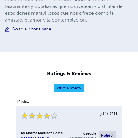
fascinantes y cotidianas que nos rodean y disfrutar de
esos dones maravillosos que nos ofrece como la
amistad, el amor y la contemplación.
Go to author's page
Ratings & Reviews
Write a review
1
Review
Jul 16, 2014
by
Andrea Martínez Flores
0
people
Helpful
found this helpful