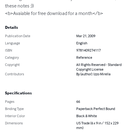
these notes :))

<b>Avaiable for free download for a month</b>
Details
Publication Date
Mar 21, 2009
Language
English
ISBN
9781409274117
Category
Reference
Copyright
All Rights Reserved - Standard
Copyright License
Contributors
By (author): Izzo Mirella
Specifications
Pages
66
Binding Type
Paperback Perfect Bound
Interior Color
Black & White
Dimensions
US Trade (6 x 9 in / 152 x 229
mm)