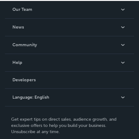
Our Team
About Us
News
Careers
In The News
Community
Events
Blog
Help
Videos
Order Lookup
Developers
Podcast
Knowledge Base
Language:
English
Contact Support
English
Get expert tips on direct sales, audience growth, and
Deutsch
exclusive offers to help you build your business.
Unsubscribe at any time.
Français