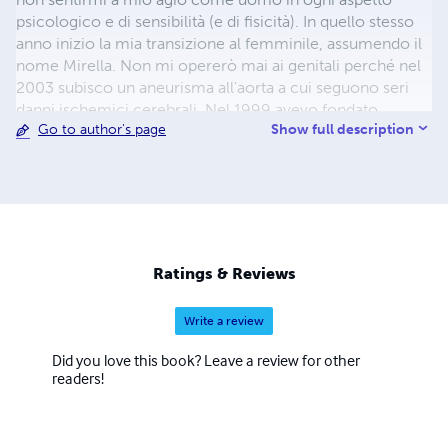
psicologico e di sensibilità (e di fisicità). In quello stesso
anno inizio la mia transizione al femminile, assumendo il
nome Mirella. Non mi opererò mai ai genitali perché nel
2003 subisco un aneurisma all'aorta a cui seguono seri
danni ischemici cerebrali. Nel 1999 avevo fondato
Show full description
Go to author's page
l'Associazione Crisalide AzioneTrans e ne fui presidente
fino al 2006. Negli anni seguenti ho fondato e diretto
anche Crisalide Pangender, a seguito del "Piccolo
Manifesto Pangender" (qui pubblicato) e al successivo
libro in attesa di pubblicazione per il 2011.Sono discepola
di Osho con il nome Shanti Prashna. Sono' lesbica e
femminista (vedi il libro "Translesbismo" su queste pagine.
Ratings & Reviews
Write a review
Did you love this book? Leave a review for other
readers!