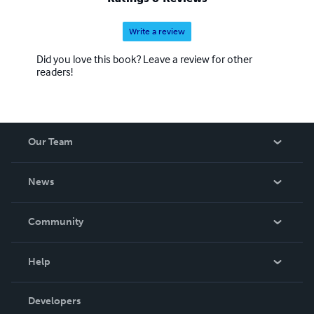
Write a review
Did you love this book? Leave a review for other
readers!
Our Team
About Us
News
Careers
In The News
Community
Events
Blog
Help
Videos
Order Lookup
Developers
Podcast