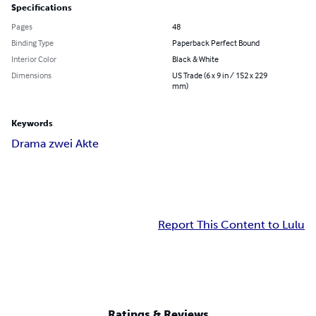
Specifications
Pages
48
Binding Type
Paperback Perfect Bound
Interior Color
Black & White
Dimensions
US Trade (6 x 9 in / 152 x 229
mm)
Keywords
Drama zwei Akte
Report This Content to Lulu
Ratings & Reviews