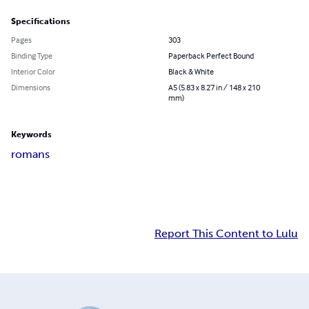
Specifications
Pages
303
Binding Type
Paperback Perfect Bound
Interior Color
Black & White
Dimensions
A5 (5.83 x 8.27 in / 148 x 210
mm)
Keywords
romans
Report This Content to Lulu