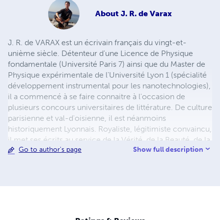
About
J. R. de Varax
J. R. de VARAX est un écrivain français du vingt-et-
unième siècle. Détenteur d'une Licence de Physique
fondamentale (Université Paris 7) ainsi que du Master de
Physique expérimentale de l'Université Lyon 1 (spécialité
développement instrumental pour les nanotechnologies),
il a commencé à se faire connaitre à l'occasion de
plusieurs concours universitaires de littérature. De culture
parisienne et val-d'oisienne, il est néanmoins
historiquement Lyonnais. Royaliste, légitimiste convaincu,
il met ses écrits au service de la Vérité, de la Beauté, de la
Show full description
Go to author's page
Fidélité, de la grandeur, du raffinement, des vertus
chrétiennes, du respect de l'ordre naturel, de l'amour de
la patrie, toutes ces valeurs propres à la Monarchie de
droit divin. Conteur dans l'âme, il raconte sa vie
trépidante dans des récits hauts en couleur, narre les
épisodes clés de l'Histoire de France, invente des fictions
originales au suspense haletant et compose des poèmes