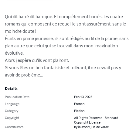
Qui dit barré dit baroque. Et complètement barrés, les quatre 
romans qui composent ce recueil le sont assurément, sans le 
moindre doute !

Écrits en prime jeunesse, ils sont rédigés au fil de la plume, sans 
plan autre que celui qui se trouvait dans mon imagination 
évolutive.

Alors j'espère qu'ils vont plairont.

Si vous êtes un brin fantaisiste et tolérant, il ne devrait pas y 
avoir de problème...
Details
Publication Date
Feb 13, 2023
Language
French
Category
Fiction
Copyright
All Rights Reserved - Standard
Copyright License
Contributors
By (author): J. R. de Varax